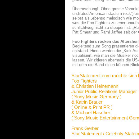
Überraschung!! Ohne grosse Vorankün
undiluted American stadium rock”) ei
selbst als „ebenso melodisch wie mo
was die Foo Fighters zu jener unau
schlichtweg nicht zu stoppen ist. „R
Pat Smear und Rami Jaffee seit der G
Foo Fighters rocken das Altershe
Begleitend zum Song präsentieren di
entstand. Hierin werden die „Kick A
visualisiert, wie man die Musiker n
lassen. Wir zitieren abermals die US
mit dem die Band einen kühnen Blick 
StarStatement.com möchte sich 
Foo Fighters
& Christian Heinemann
Junior Public Relations Manager
( Sony Music Germany )
& Katrin Brauer
( Online & Print PR )
& Michael Hascher
( Sony Music Entertainment Ge
Frank Gerber
Star Statement / Celebrity State