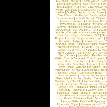
McDonald
|
Ida Corr
|
Crystal Waters
|
Medi
Mess
|
Mike Candys
|
Alex Clare
|
DJ Lord
Toka
|
Mauro Perucchetti
|
Jack Holiday
|
A
Hewitt
|
Little Boots
|
Katzenjammer
|
Of Mon
Lashes
|
Graffiti6
|
Gerard
|
Miriam Bryant
|
Cherri Bomb
|
Mia Martina
|
Sarah Hackett
Cierra Ramirez
|
Richard Durand
|
Michael C
Howard
|
Dolcenera
|
Jake Bugg
|
Kris 
Devecerski
|
A Life Divided
|
Ramona Rots
Chevin
|
Ntjam Rosie
|
Flavia Coelho
|
San
Iggy Azalea
|
Nena
|
Olly Murs
|
Toya DeLaz
MSMR
|
Wild Belle
|
Anthony Callea
|
Zibbz
Aplin
|
Jonas Myrin
|
Youthkills
|
ZAZ
|
The 
Berger
|
Last Like Deep
|
Kodaline
|
Lorde
|
|
Ace Wilder
|
Eklipse
|
Sharon Doorson
|
C
Star And Dagger
|
Stephanie Neigel
|
Megal
Krewella
|
Johnossi
|
Le Youth
|
The Civil 
James
|
Jarell Perry
|
Ivy Quainoo
|
Crysta
Jillette Johnson
|
Garland Jeffreys
|
Gerald
Black Onassis
|
Wes Mack
|
Ben Pearce
Veeby
|
Yvonne Catterfeld
|
Cody Simpson
|
Year
|
Muse
|
Fefe Dobson
|
The Bloody N
Mikky Ekko
|
Aloe Blacc
|
Flo Bauer
|
Like
Says
|
Jenix
|
Wille And The Bandits
|
MO
Paloma Faith
|
Oonagh
|
Vandenbergs Moon
|
Rooftop Runners
|
Two Wooden Stones
|
A
|
Ricardo Bielecki
|
Otto Normal
|
Pentatoni
Saris
|
Alle Farben feat. Graham Candy
|
Do
Marashi
|
Synthkartell
|
Ham Sandwich
|
Fio
Lilja Bloom
|
Indiana
|
Sofi de la Torre
|
Georg
Felidae Trick
|
Eau Rouge
|
Michel van Dy
Secondcity
|
Eisenhauer
|
Woody Pitney
|
A
Malinchak
|
Porter Robinson
|
Iggy and Th
Oliver Heldens
|
Steve Angello
|
As Animal
Lary
|
Grace
|
Adrenaline Rush
|
Tom Gaeb
Nervous Nellie
|
Dee Dee Bridgewater
|
Commons
|
Vegas
|
Maraaya
|
Wretch 32