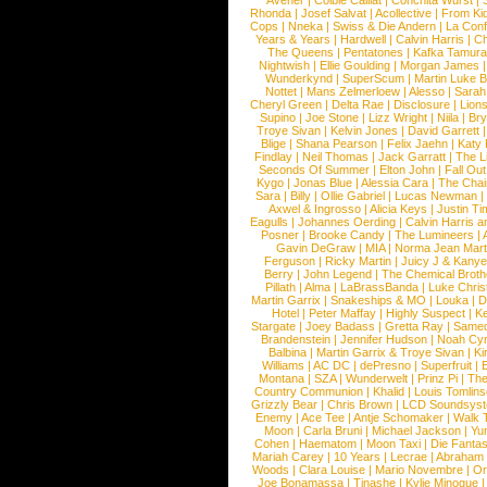
Avener
|
Colbie Caillat
|
Conchita Wurst
|
Rhonda
|
Josef Salvat
|
Acollective
|
From Ki
Cops
|
Nneka
|
Swiss & Die Andern
|
La Conf
Years & Years
|
Hardwell
|
Calvin Harris
|
Ch
The Queens
|
Pentatones
|
Kafka Tamura
Nightwish
|
Ellie Goulding
|
Morgan James
Wunderkynd
|
SuperScum
|
Martin Luke 
Nottet
|
Mans Zelmerloew
|
Alesso
|
Sarah
Cheryl Green
|
Delta Rae
|
Disclosure
|
Lion
Supino
|
Joe Stone
|
Lizz Wright
|
Niila
|
Br
Troye Sivan
|
Kelvin Jones
|
David Garrett
Blige
|
Shana Pearson
|
Felix Jaehn
|
Katy 
Findlay
|
Neil Thomas
|
Jack Garratt
|
The L
Seconds Of Summer
|
Elton John
|
Fall Ou
Kygo
|
Jonas Blue
|
Alessia Cara
|
The Cha
Sara
|
Billy
|
Ollie Gabriel
|
Lucas Newman
Axwel & Ingrosso
|
Alicia Keys
|
Justin Ti
Eagulls
|
Johannes Oerding
|
Calvin Harris 
Posner
|
Brooke Candy
|
The Lumineers
|
Gavin DeGraw
|
MIA
|
Norma Jean Mart
Ferguson
|
Ricky Martin
|
Juicy J & Kany
Berry
|
John Legend
|
The Chemical Broth
Pillath
|
Alma
|
LaBrassBanda
|
Luke Chris
Martin Garrix
|
Snakeships & MO
|
Louka
|
D
Hotel
|
Peter Maffay
|
Highly Suspect
|
K
Stargate
|
Joey Badass
|
Gretta Ray
|
Samed
Brandenstein
|
Jennifer Hudson
|
Noah Cy
Balbina
|
Martin Garrix & Troye Sivan
|
Ki
Williams
|
AC DC
|
dePresno
|
Superfruit
|
Montana
|
SZA
|
Wunderwelt
|
Prinz Pi
|
The
Country Communion
|
Khalid
|
Louis Tomlin
Grizzly Bear
|
Chris Brown
|
LCD Soundsys
Enemy
|
Ace Tee
|
Antje Schomaker
|
Walk 
Moon
|
Carla Bruni
|
Michael Jackson
|
Yu
Cohen
|
Haematom
|
Moon Taxi
|
Die Fantas
Mariah Carey
|
10 Years
|
Lecrae
|
Abraham
Woods
|
Clara Louise
|
Mario Novembre
|
Or
Joe Bonamassa
|
Tinashe
|
Kylie Minogue