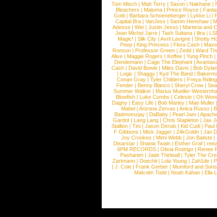
Tom Misch
|
Matt Terry
|
Saxon
|
Nakhane
|
Bleachers
|
Maluma
|
Prince Royce
|
Fanta
Gotti
|
Barbara Schoeneberger
|
Lykke Li
|
Capital Bra
|
VanJess
|
Samm Henshaw
|
M
Adesse
|
Wet
|
Justin Jesso
|
Marteria and 
Jean Michel Jarre
|
Tash Sultana
|
Ilira
|
LS
Magic!
|
Silk City
|
Avril Lavigne
|
Shotty H
Peep
|
King Princess
|
Flora Cash
|
Maxw
Ronson
|
Professor Green
|
Zedd
|
Ward T
Alive
|
Maggie Rogers
|
Koffee
|
Yung Pinch
Dendemann
|
Cage The Elephant
|
Avantas
Cash
|
David Bowie
|
Miles Davis
|
Bob Dyla
|
Logic
|
Shaggy
|
Kyd The Band
|
Bakerm
Conan Gray
|
Tyler Childers
|
Freya Ridin
Fender
|
Benny Blanco
|
Sheryl Crow
|
Sea
Summer Walker
|
Marius Mueller-Westernh
Blowfish
|
Luke Combs
|
Celeste
|
Oh Won
Dagny
|
Easy Life
|
Bob Marley
|
Mae Muller
Mabel
|
Arizona Zervas
|
Anica Russo
|
B
Badmomzjay
|
DaBaby
|
Pearl Jam
|
Apach
Gardot
|
Lang Lang
|
Chris Stapleton
|
Jax J
Stallion
|
Tini
|
Jason Derulo
|
Kid Cudi
|
Paul
F Gibbons
|
Mick Jagger
|
24kGoldn
|
Jan D
Joy Crookes
|
Mimi Webb
|
Jon Batiste
|
Disarstar
|
Shania Twain
|
Esther Graf
|
ree
6PM RECORDS
|
Olivia Rodrigo
|
Renee 
Pashanim
|
Jade Thirlwall
|
Tyler The Cre
Zartmann
|
Doechii
|
Lola Young
|
Zah1de
|
P
|
J. Cole
|
Frank Gerber
|
Mumford and Sons
Malcolm Todd
|
Noah Kahan
|
Ella 