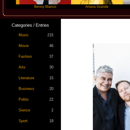
Benny Blanco
Ariana Grande
Grac
Categories / Entries
Music
215
Movie
46
Fashion
37
Arts
30
Literature
15
Business
20
Politic
22
Sience
2
Sport
18