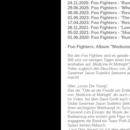
24.11.2025: Foo Fighters - 'R
29.06.2025: Foo Fighters - 'Wh
08.06.2023: Foo Fighters - 'Re
01.06.2023: Foo Fighters - 'Th
17.04.2023: Foo Fighters - 'Re
26.11.2021: Foo Fighters - 'Lo
05.02.2021: Foo Fighters - 'S
01.06.2020: Foo Fighters - 'Ru
Foo Fighters: Album "Medicine
Bei den Foo Fighters wird es gerade 
666 erst vor wenigen Tagen einen kom
(enthalten auf „Medicine At Midnight“
Video zugleich den Abschluss von „M
Gewinner Jason Sudeikis (bekannt a
macht!
Über „Loves Die Young“:
Das als "Ode an die Freude am Ende 
von „Medicine at Midnight“ als auch 
Im Video, bei dem Dave Grohl auch se
Globe Gewinner Jason Sudeikis (bekan
ihren wichtigsten Wettkampf im Syn
Passend zum Einsatz der Musik der M
Badeanzug eine extrem gute Figur ma
engagierte die Band ein Team Profi-
Spass keinen Abbruch.
„Love Dies Young“ ist auf dem aktuel