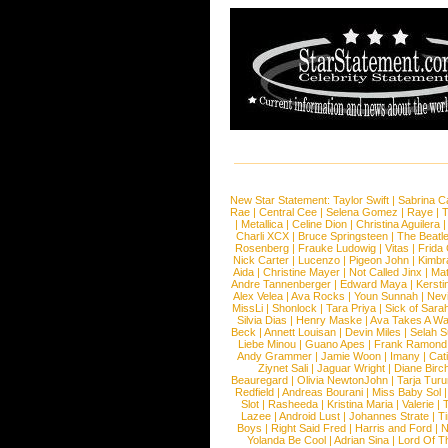
New Star Statement:
Taylor Swift
|
Sabrina C
Rae
|
Central Cee
|
Selena Gomez
|
Raye
|
T
|
Metallica
|
Celine Dion
|
Christina Aguilera
Charli XCX
|
Bruce Springsteen
|
The Beatl
Rosenberg
|
Frauke Ludowig
|
Vitas
|
Frida
Nick Carter
|
Lucenzo
|
Pigeon John
|
Kimbr
Aida
|
Christine Mayer
|
Not Called Jinx
|
Ma
Andre Tannenberger
|
Edward Maya
|
Kersti
Alex Velea
|
Ava Rocks
|
Youn Sunnah
|
Nev
MissLi
|
Shonlock
|
Tara Priya
|
Sick of Sara
Silvia Dias
|
Henry Maske
|
Ava Takes A Wa
Beck
|
Annett Louisan
|
Devin Miles
|
Selah 
Liebe Minou
|
Guano Apes
|
Frank Ramond
Andy Grammer
|
Jamie Woon
|
Imany
|
Cat
Ziynet Sali
|
Jaguar Wright
|
Diane Birc
Beauregard
|
Olivia NewtonJohn
|
Tarja Tur
Redfield
|
Andreas Bourani
|
Miss Baby Sol
Slot
|
Rasheeda
|
Kristina Maria
|
Valerie
|
Lazee
|
Android Lust
|
Johannes Strate
|
T
Boys
|
Right Said Fred
|
Harris and Ford
|
N
Yolanda Be Cool
|
Adrian Sina
|
Lord Of T