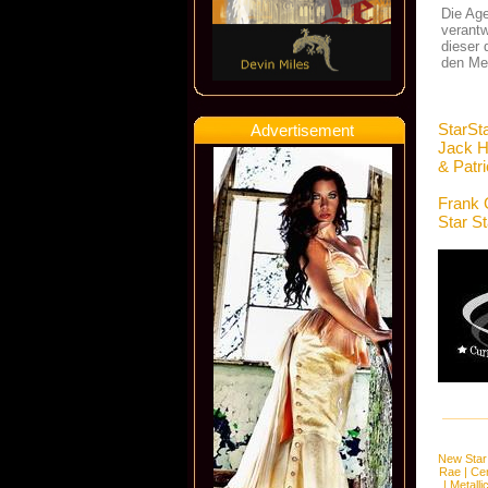
Die Age
verantw
dieser 
den Mei
StarSt
Advertisement
Jack H
& Patr
Frank 
Star S
New Star
Rae
|
Cen
|
Metalli