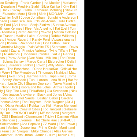
ico Rosberg
|
Frank Gerber
|
Ina Mueller
|
Marianne
 Denalane
|
Fredrika Stahl
|
Silvia Kainka
|
Kitty Kat
|
|
Jack Culcay
|
Gabo
|
Katharine Mehrling
|
Shakura
|
Ekaterina More
|
Slash
|
81db
|
MOOJAH
|
Genta
|
Cashier No9
|
Joyce Jonathan
|
Sunshine Anderson
|
ansen
|
Francisca Urio
|
Claudia Acuna
|
Julia Dietze
|
dy Ford
|
Ani Lorak
|
Sonja Zietlow
|
Sunrise Avenue
|
Simone Kermes
|
Klee
|
Vic Anselmo
|
Kai Ebel
|
Tom
a Teodosiu
|
Peter Ruetten
|
Yakoto
|
Marina Celeste
|
e Fraser
|
Madina Lake
|
Caethe
|
Robbie Williams
|
sto
|
Amber Rubarth
|
Randy Ford
|
Appassionante
|
noz
|
Ilhama
|
Ruxandra Bar
|
Lina Button
|
Jack
|
Veronica Maggio
|
Plain White TS
|
Scorpions
|
Davis
nspiel
|
Zayra
|
Principe Valiente
|
Tying Tiffany
|
The
e
|
Ivi Adamou
|
Johannes Cordes
|
YaHa
|
Gerina
|
dos
|
Parov Stelar
|
Alex Mica
|
Milk Inc
|
The Disco
|
Soluna Samay
|
Marco Carta
|
Eisbrecher
|
Celia
|
ooji
|
Laurence Jenkell
|
Lovex
|
Willy Moon
|
Tara
ana
|
The BossHoss
|
DJane HouseKat
|
Official Hot
t Wery
|
The Mynabirds
|
Timomatic
|
Nahiba
|
Matt
iller
|
Axel Tony
|
Jasmine Kara
|
Tape Five
|
Emma
|
Bobby Womack
|
Fun
|
Loreen
|
Iona Blum
|
Bat for
Hart
|
Leslie Clio
|
Sharon Doorson
|
Taryn Manning
|
|
Neon Hitch
|
Kobra and the Lotus
|
Arthur Higelin
|
ly
|
Skip The Use
|
TinkaBelle
|
Ola Svensson
|
Nick
|
Destination Anywhere
|
Black and Jones
|
Alina
cona Pop
|
Emeli Sande
|
Bastian Baker
|
Caroline
Thomas Azier
|
The Dollyrots
|
Bella Wagner
|
Alt-J
|
es
|
Olafur Arnalds
|
Rykka
|
Le Kid
|
Marco Mengoni
|
enna
|
Como
|
Coastal Cities
|
Too Tangled
|
Gabrielle
ify Dot
|
PHONOFLaKES
|
ME the Band
|
Margaret
|
CSS
|
Benjamin Clementine
|
Tricky
|
Carmen Villain
 Sheridan
|
Juveniles
|
Hot Chelle Rae
|
SIRPAUL
|
l Schumacher
|
Ana Popovic
|
ZZ Ward
|
The Frown
|
hant
|
Vanbot
|
Josephina
|
Prime Circle
|
Martin and
 Filan
|
Siri Svegler
|
Milky Chance
|
Atlas Genius
|
Grammar
|
Keith Urban
|
Jamie Cullum
|
Kreuz Ost
|