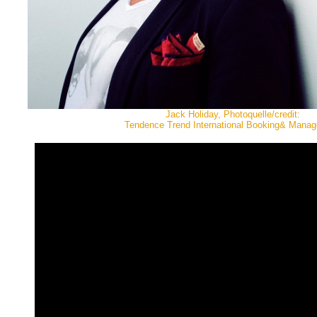
Jack Holiday, Photoquelle/credit:
Tendence Trend International Booking& Mana