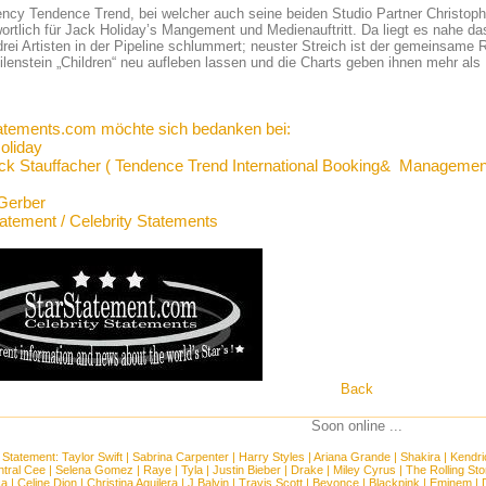
ncy Tendence Trend, bei welcher auch seine beiden Studio Partner Christoph
ortlich für Jack Holiday’s Mangement und Medienauftritt. Da liegt es nahe d
drei Artisten in der Pipeline schlummert; neuster Streich ist der gemeinsame
lenstein „Children“ neu aufleben lassen und die Charts geben ihnen mehr als
atements.com möchte sich bedanken bei:
oliday
ick Stauffacher ( Tendence Trend International Booking& Managemen
Gerber
tatement / Celebrity Statements
Back
Soon online ...
 Statement:
Taylor Swift
|
Sabrina Carpenter
|
Harry Styles
|
Ariana Grande
|
Shakira
|
Kendri
tral Cee
|
Selena Gomez
|
Raye
|
Tyla
|
Justin Bieber
|
Drake
|
Miley Cyrus
|
The Rolling St
ca
|
Celine Dion
|
Christina Aguilera
|
J Balvin
|
Travis Scott
|
Beyonce
|
Blackpink
|
Eminem
|