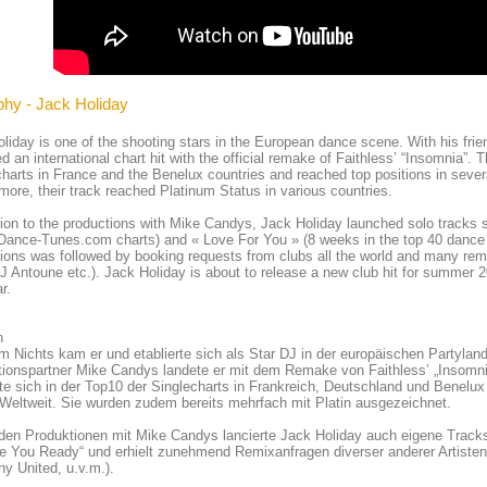
phy - Jack Holiday
liday is one of the shooting stars in the European dance scene. With his fri
d an international chart hit with the official remake of Faithless’ “Insomnia”. Th
charts in France and the Benelux countries and reached top positions in seve
more, their track reached Platinum Status in various countries.
tion to the productions with Mike Candys, Jack Holiday launched solo tracks
Dance-Tunes.com charts) and « Love For You » (8 weeks in the top 40 dance 
ions was followed by booking requests from clubs all the world and many remix 
J Antoune etc.). Jack Holiday is about to release a new club hit for summer 2
r.
n
 Nichts kam er und etablierte sich als Star DJ in der europäischen Partylan
ionspartner Mike Candys landete er mit dem Remake von Faithless’ „Insomnia“ 
rte sich in der Top10 der Singlecharts in Frankreich, Deutschland und Benelu
Weltweit. Sie wurden zudem bereits mehrfach mit Platin ausgezeichnet.
en Produktionen mit Mike Candys lancierte Jack Holiday auch eigene Tracks
e You Ready“ und erhielt zunehmend Remixanfragen diverser anderer Artisten 
ny United, u.v.m.).