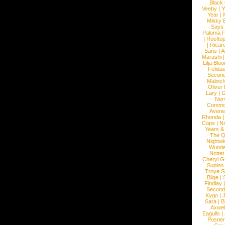
Black
Veeby
|
Y
Year
|
Mikky 
Says
Paloma F
|
Roofto
|
Ricard
Saris
|
A
Marashi
Lilja Blo
Felidae
Second
Malinc
Oliver
Lary
|
G
Ner
Commo
Avene
Rhonda
Cops
|
N
Years &
The 
Nightwi
Wunde
Nottet
Cheryl G
Supino
Troye S
Blige
|
Findlay
Second
Kygo
|
J
Sara
|
Bi
Axwel
Eagulls
|
Posner