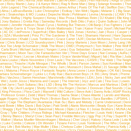
in DeGraw
|
MIA
|
Norma Jean Martine
|
Laith Al-Deen
|
Daya
|
Fifth Harmony
|
Kings of Leon
son
|
Ricky Martin
|
Juicy J & Kanye West
|
Rag N Bone Man
|
Sting
|
Solange Knowles
|
Thor
|
John Legend
|
The Chemical Brothers
|
James Arthur
|
Poets Of The Fall
|
Stefflon Don
|
Th
|
Alma
|
LaBrassBanda
|
Luke Christopher
|
Estikay
|
Von Welt
|
Sigala
|
Melanie C
|
Big Sean
rrix
|
Snakeships & MO
|
Louka
|
Depeche Mode
|
Pohlmann
|
Levina
|
Amanda
|
LCAW
|
Th
|
Peter Maffay
|
Highly Suspect
|
Kenay
|
Max Prosa
|
Matthias Reim
|
DJ Khaled
|
Elle King
|
Joey Badass
|
Gretta Ray
|
Sameday Records
|
Beth Ditto
|
Falco
|
Quinn Sullivan
|
John M
nstein
|
Jennifer Hudson
|
Noah Cyrus
|
Nothing But Thieves
|
Olli Banjo
|
Foo Fighters
|
Cami
na
|
Martin Garrix & Troye Sivan
|
Kirstin Maldonado
|
Train
|
Kaiser Franz Josef
|
Michael Pat
s
|
AC DC
|
dePresno
|
Superfruit
|
Elles Bailey
|
Nick Jonas
|
Kesha
|
Jain
|
Russ
|
Casper
|
a
|
SZA
|
Wunderwelt
|
Prinz Pi
|
The Gardener & The Tree
|
Shamans Harvest
|
Hare Squea
 Communion
|
Khalid
|
Louis Tomlinson
|
Grace Carter
|
AJR
|
Declan McKenna
|
Tom Grenna
Bear
|
Chris Brown
|
LCD Soundsystem
|
Pink
|
Jessy Martens
|
Joon Moon
|
Jonny Lang
|
Mo
|
Ace Tee
|
Antje Schomaker
|
Walk The Moon
|
OMD
|
Prettymuch
|
Tom Walker
|
Pete Wolf 
|
Carla Bruni
|
Michael Jackson
|
Yungen
|
Lena
|
Guy Sebastian
|
Gavin James
|
Janice
|
Los
Haematom
|
Moon Taxi
|
Die Fantastischen Vier
|
Three Days Grace
|
Nat Conway
|
AuRa
|
arey
|
10 Years
|
Lecrae
|
Abraham Mateo
|
Grace VanderWaal
|
Miguel
|
fab
|
Ria Mae
|
Juda
Clara Louise
|
Mario Novembre
|
Oren Lavie
|
The Vaccines
|
G4SHI
|
The Voidz
|
The Neigh
namassa
|
Tinashe
|
Kylie Minogue
|
The Wholls
|
Skott
|
Parson James
|
Susi Kentikian
|
Mani
ch
|
Matt Terry
|
Saxon
|
Nakhane
|
Nicky Jam
|
Mustasch
|
Deva Mahal
|
21 Savage
|
Willie 
ers
|
Maluma
|
Prince Royce
|
Fantastic Negrito
|
Anna Leone
|
Leon Bridges
|
OK Kid
|
Snoop
arbara Schoeneberger
|
Lykke Li
|
Folly Rae
|
Backstreet Boys
|
K 391
|
Amy Shark
|
Preme
 Bra
|
VanJess
|
Samm Henshaw
|
Marshmello
|
Alice Merton
|
LEA
|
Joris
|
Nicky Jam and Will
|
Wet
|
Justin Jesso
|
Marteria and Casper
|
The Internet
|
Jeyz and Calo
|
Tina Guo
|
Lowes
chel Jarre
|
Tash Sultana
|
Ilira
|
LSD
|
Bring Me The Horizon
|
Marcus and Martinus
|
Delil
|
K
|
Silk City
|
Avril Lavigne
|
Shotty Horroh
|
Ina Regen
|
Declan J Donovan
|
Bad Sounds
|
Cau
|
King Princess
|
Flora Cash
|
Maxwell
|
Wild Culture
|
Steve Aoki
|
Danny Avila
|
ASAP Rock
|
Professor Green
|
Zedd
|
Ward Thomas
|
Sasha Sloan
|
Chase Atlantic
|
Larsito and Mandy 
ggie Rogers
|
Koffee
|
Yung Pinch
|
Broken Back
|
Maren Morris
|
Sara Bareilles
|
UPSAHL
|
ann
|
Cage The Elephant
|
Avantasia
|
Rak-Su
|
Bars and Melody
|
Carrie Underwood
|
Denni
vid Bowie
|
Miles Davis
|
Bob Dylan
|
Patti Smith
|
Alanis Morissette
|
Beady Eye
|
Kane Bro
|
Shaggy
|
Kyd The Band
|
Bakermat
|
Missio
|
Diplo
|
Lil Nas X
|
Jonas Brothers
|
MUNA
|
Ad
 Gray
|
Tyler Childers
|
Freya Ridings
|
Michael Kiwanuka
|
Fletcher
|
Louis Held
|
Keane
|
El
|
Benny Blanco
|
Sheryl Crow
|
Sean Paul
|
Freddie Mercury
|
Iggy Pop
|
K.Flay
|
SuperM
|
N
 Walker
|
Marius Mueller-Westernhagen
|
Meduza
|
Cher Lloyd
|
Halsey
|
Kiana Lede
|
Lola 
h
|
Luke Combs
|
Celeste
|
Oh Wonder
|
Tiziano Ferro
|
Louis Tomlinson
|
The Who
|
George 
Easy Life
|
Bob Marley
|
Mae Muller
|
Elias
|
Chelsea Cutler
|
DeathByRomy
|
Patricia Kelly
|
J
l
|
Arizona Zervas
|
Anica Russo
|
Bodyformus
|
Ozzy Osbourne
|
Johnny Orlando
|
Lennon 