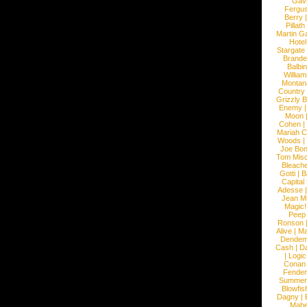
Gav
Fergu
Berry
Pillath
Martin Ga
Hotel
Stargate
Brande
Balbi
William
Montan
Country
Grizzly 
Enemy
Moon
Cohen
|
Mariah C
Woods
|
Joe Bo
Tom Mis
Bleach
Gotti
|
B
Capital
Adesse
Jean Mi
Magic!
Peep
Ronson
Alive
|
Ma
Dendem
Cash
|
Da
|
Logic
Conan
Fender
Summer
Blowfis
Dagny
|
Mabe