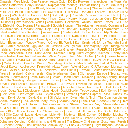
 Onassis
|
Wes Mack
|
Ben Pearce
|
Antun Opic
|
KC Da Rookee
|
Harleighblu
|
Ife Mora
|
Ag
vonne Catterfeld
|
Cody Simpson
|
Dapayk and Padberg
|
Patricia Kaas
|
PAPA
|
Junkista
|
S
Muse
|
Fefe Dobson
|
The Bloody Nerve
|
Hey Ocean!
|
Boyzone
|
Charles Bradley
|
Isac Elli
Ekko
|
Aloe Blacc
|
Flo Bauer
|
Like Swimming
|
The Brew
|
R5 Group
|
Shawn The Savage Ki
|
Jenix
|
Wille And The Bandits
|
MO
|
Style Of Eye
|
Paint Me Picasso
|
Susanne Blech
|
Pape
aith
|
Oonagh
|
Vandenbergs MoonKings
|
Ozark Henry
|
Nessi
|
Jonathan Kluth
|
Die Happy
p Runners
|
Two Wooden Stones
|
Anna Aaron
|
Herzdame
|
Animal Trainer
|
Pixies
|
IVO
|
Ste
o Bielecki
|
Otto Normal
|
Pentatonix
|
Sophie Hunger
|
The Arkanes
|
Amando Quattrone
|
La
lle Farben feat. Graham Candy
|
Doja Cat
|
Eat The Gun
|
Douglas Greed
|
Marmozets
|
J K
|
Synthkartell
|
Ham Sandwich
|
Fiona Bevan
|
Aneta Sablik
|
Duke Dumont
|
Flip Grater
|
Bing
om
|
Indiana
|
Sofi de la Torre
|
George Ioannou
|
The Dark Tenor
|
Tove Lo
|
Example
|
Foxes
 Trick
|
Eau Rouge
|
Michel van Dyke
|
Michel De Biasio
|
Gregor Meyle
|
My First Band
|
Zi
city
|
Eisenhauer
|
Woody Pitney
|
A Great Big World
|
Sam Smith
|
ANSA
|
La Rochelle Band
hak
|
Porter Robinson
|
Iggy and The German Kids
|
Iyeoka
|
The Majority Says
|
Klangkaruss
 Heldens
|
Steve Angello
|
As Animals
|
Kyla La Grange
|
Fenech Soler
|
RUEFUES
|
BAP
|
Co
race
|
Adrenaline Rush
|
Tom Gaebel
|
Seether
|
Laing
|
Mirel Wagner
|
Kovacs
|
Robby Mari
vous Nellie
|
Dee Dee Bridgewater
|
Alice Cooper
|
Juli
|
Adam Cohen
|
Nihils
|
James Francis 
ns
|
Vegas
|
Maraaya
|
Wretch 32
|
Mrs. Greenbird
|
Till Broenner
|
NazB
|
SerGIO Fertitta
|
r
|
Colbie Caillat
|
Conchita Wurst
|
Smashing Satellites
|
Max Raabe and Palast Orchester
|
|
Josef Salvat
|
Acollective
|
From Kid
|
Alexa Feser
|
Wyclef Jean
|
C.J.Ramone
|
Monsterhea
neka
|
Swiss & Die Andern
|
La Confianza
|
Tune Circus
|
I Prevail
|
SomeKindaWonderful
|
Gr
 Years
|
Hardwell
|
Calvin Harris
|
Charlie Winston
|
Emin
|
Olympique
|
Europe
|
Neonschwar
Queens
|
Pentatones
|
Kafka Tamura
|
Boxer
|
Death Team
|
Madeon
|
Lindsey Stirling
|
Imagi
sh
|
Ellie Goulding
|
Morgan James
|
Torres
|
The Sinful Saints
|
The Legendary Tigerman
|
R
rkynd
|
SuperScum
|
Martin Luke Brown
|
Faith Evans
|
MiA Mieze
|
Alesso
|
Coeur de Pirate
|
Mans Zelmerloew
|
Alesso
|
Sarah Connor
|
Aminata
|
Phela
|
Tove Styrke
|
Cold Creek Cou
reen
|
Delta Rae
|
Disclosure
|
Lions Head
|
David Zowie
|
Tobey Lucas
|
Seth Sentry
|
Thirt
|
Joe Stone
|
Lizz Wright
|
Niila
|
Bryan Adams
|
Stevans
|
Matteo Capreoli
|
Sido
|
James Ba
ivan
|
Kelvin Jones
|
David Garrett
|
Gin Wigmore
|
Ewig
|
Mumiy Troll
|
The Common Linnets
Shana Pearson
|
Felix Jaehn
|
Katy Perry
|
Andrea Bocelli
|
Take That
|
Chase & Status
|
Her
|
Neil Thomas
|
Jack Garratt
|
The Libertines
|
Rod Stewart
|
Seinabo Sey
|
Shawn Mendes
|
s Of Summer
|
Elton John
|
Fall Out Boy
|
Set Mo
|
Pristine
|
Nisse
|
Yates
|
Black Stone Cher
onas Blue
|
Alessia Cara
|
The Chainsmokers
|
Fleur East
|
All Saints
|
The Souls
|
Killerpilze
lly
|
Ollie Gabriel
|
Lucas Newman
|
Little Mix
|
Moderat
|
Black Coffee
|
DJ BoBo
|
Meghan Tr
 & Ingrosso
|
Alicia Keys
|
Justin Timberlake
|
Felix Jaehn & Herbert Groenemeyer
|
Lamiya 
Johannes Oerding
|
Calvin Harris and Rihanna
|
The Beauty Of Gemina
|
Zucchero
|
Fergie
|
Brooke Candy
|
The Lumineers
|
Annisokay
|
G-Easy & Jeremih
|
Flight Brigade
|
Jacob Wh