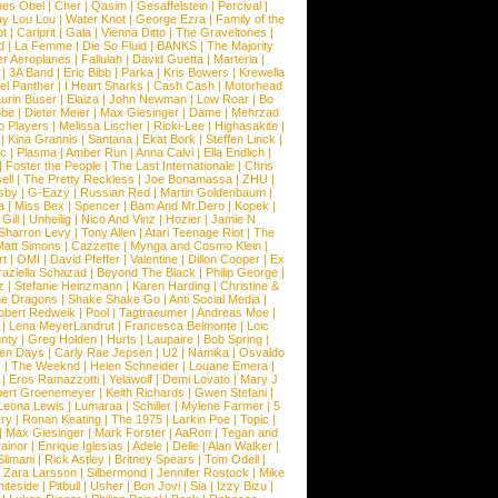
nes Obel
|
Cher
|
Qasim
|
Gesaffelstein
|
Percival
|
ay Lou Lou
|
Water Knot
|
George Ezra
|
Family of the
ot
|
Carlprit
|
Gala
|
Vienna Ditto
|
The Graveltones
|
d
|
La Femme
|
Die So Fluid
|
BANKS
|
The Majority
r Aeroplanes
|
Fallulah
|
David Guetta
|
Marteria
|
|
3A Band
|
Eric Bibb
|
Parka
|
Kris Bowers
|
Krewella
el Panther
|
I Heart Sharks
|
Cash Cash
|
Motorhead
urin Buser
|
Elaiza
|
John Newman
|
Low Roar
|
Bo
obe
|
Dieter Meier
|
Max Giesinger
|
Dame
|
Mehrzad
o Players
|
Melissa Lischer
|
Ricki-Lee
|
Highasakite
|
|
Kina Grannis
|
Santana
|
Ekat Bork
|
Steffen Linck
|
nc
|
Plasma
|
Amber Run
|
Anna Calvi
|
Ella Endlich
|
|
Foster the People
|
The Last Internationale
|
Chris
ell
|
The Pretty Reckless
|
Joe Bonamassa
|
ZHU
|
sby
|
G-Eazy
|
Russian Red
|
Martin Goldenbaum
|
a
|
Miss Bex
|
Spencer
|
Bam And Mr.Dero
|
Kopek
|
Gill
|
Unheilig
|
Nico And Vinz
|
Hozier
|
Jamie N
Sharron Levy
|
Tony Allen
|
Atari Teenage Riot
|
The
Matt Simons
|
Cazzette
|
Mynga and Cosmo Klein
|
rt
|
OMI
|
David Pfeffer
|
Valentine
|
Dillon Cooper
|
Ex
aziella Schazad
|
Beyond The Black
|
Philip George
|
z
|
Stefanie Heinzmann
|
Karen Harding
|
Christine &
ne Dragons
|
Shake Shake Go
|
Anti Social Media
|
obert Redweik
|
Pool
|
Tagtraeumer
|
Andreas Moe
|
|
Lena MeyerLandrut
|
Francesca Belmonte
|
Loic
nty
|
Greg Holden
|
Hurts
|
Laupaire
|
Bob Spring
|
een Days
|
Carly Rae Jepsen
|
U2
|
Namika
|
Osvaldo
y
|
The Weeknd
|
Helen Schneider
|
Louane Emera
|
|
Eros Ramazzotti
|
Yelawolf
|
Demi Lovato
|
Mary J
bert Groenemeyer
|
Keith Richards
|
Gwen Stefani
|
Leona Lewis
|
Lumaraa
|
Schiller
|
Mylene Farmer
|
5
ry
|
Ronan Keating
|
The 1975
|
Larkin Poe
|
Topic
|
|
Max Giesinger
|
Mark Forster
|
AaRon
|
Tegan and
ainor
|
Enrique Iglesias
|
Adele
|
Delle
|
Alan Walker
|
Slimani
|
Rick Astley
|
Britney Spears
|
Tom Odell
|
|
Zara Larsson
|
Silbermond
|
Jennifer Rostock
|
Mike
iteside
|
Pitbull
|
Usher
|
Bon Jovi
|
Sia
|
Izzy Bizu
|