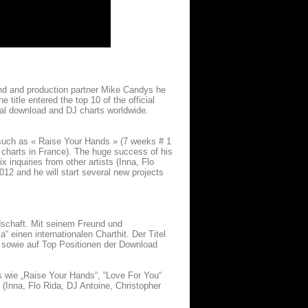
end and production partner Mike Candys he
e title entered the top 10 of the official
ral download and DJ charts worldwide.
 such as « Raise Your Hands » (7 weeks # 1
charts in France). The huge success of his
inquiries from other artists (Inna, Flo
012 and he will start several new projects
dschaft. Mit seinem Freund und
einen internationalen Charthit. Der Titel
x sowie auf Top Positionen der Download
 wie „Raise Your Hands“, “Love For You“
(Inna, Flo Rida, DJ Antoine, Christopher