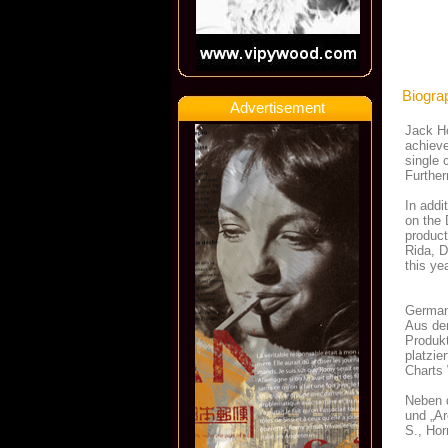
Biogra
Advertisement
Jack Ho
achieve
single 
Further
In addi
on the 
product
Rida, D
this yea
Germa
Aus dem
Produkt
platzie
Charts 
Neben d
und „Ar
S., Hor