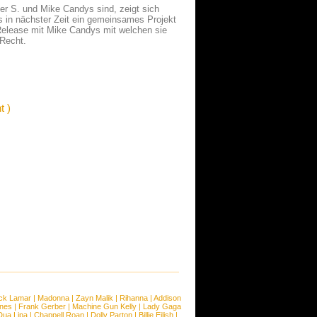
er S. und Mike Candys sind, zeigt sich
as in nächster Zeit ein gemeinsames Projekt
 Release mit Mike Candys mit welchen sie
 Recht.
t )
ck Lamar
|
Madonna
|
Zayn Malik
|
Rihanna
|
Addison
ones
|
Frank Gerber
|
Machine Gun Kelly
|
Lady Gaga
Dua Lipa
|
Chappell Roan
|
Dolly Parton
|
Billie Eilish
|