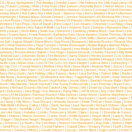
XCX
|
Bruce Springsteen
|
The Beatles
|
Jennifer Lopez
|
His Holiness the 14th Dalai Lama
|
N
erg
|
Frauke Ludowig
|
Vitas
|
Frida Gold
|
Elke Jeinsen
|
Antonella Bucci
|
Heiner Meyer
|
Joy
ter
|
Lucenzo
|
Pigeon John
|
Kimbra
|
Brandon Howard
|
Groove Coverage
|
David Gerstein
ristine Mayer
|
Not Called Jinx
|
Matt Dusk
|
Spencer Day
|
Barry Manilow
|
Brian Culbertson
nnenberger
|
Edward Maya
|
Kerstin Linnartz
|
Jessica Stockmann
|
A5 Richtung Wir
|
Inna
|
ea
|
Ava Rocks
|
Youn Sunnah
|
Nevio
|
Stream Of Passion
|
Machinae Supremacy
|
Laura J
Shonlock
|
Tara Priya
|
Sick of Sarah
|
Rene Lopez
|
Lori Jenaire
|
Chromeo
|
Lou Bega
|
Ran
ias
|
Henry Maske
|
Ava Takes A Walk
|
La Fee
|
Umberto Tozzi
|
Subway
|
Alexandra Stan
|
nett Louisan
|
Devin Miles
|
Selah Sue
|
Neverest
|
Zweitfrau
|
Malina Moye
|
Sak Noel
|
Lind
inou
|
Guano Apes
|
Frank Ramond
|
Katharina Gast
|
Aural Vampire
|
Dante Thomas
|
Brook
rammer
|
Jamie Woon
|
Imany
|
Catie Curtis
|
Mattyas
|
Chris Willis
|
Betsie Larkin
|
Aitan
|
Ba
net Sali
|
Jaguar Wright
|
Diane Birch
|
Sola Rosa
|
Bonaparte
|
Miranda Brooke
|
Ricardo Mu
ard
|
Olivia NewtonJohn
|
Tarja Turunen
|
James Rosenquist
|
Ardian Bujupi
|
Alannah Myles
|
Andreas Bourani
|
Miss Baby Sol
|
Deine Jugend
|
Inna Modja
|
Daniela Brooker
|
Glasperle
asheeda
|
Kristina Maria
|
Valerie
|
Tom Hugo
|
Tatiana Okupnik
|
Charles Fazzino
|
Ellie Whit
|
Android Lust
|
Johannes Strate
|
Tim Bendzko
|
Samy Deluxe
|
Wynter Gordon
|
Los Colora
ight Said Fred
|
Harris and Ford
|
Noelia
|
Arno Cost
|
Akcent
|
Mobilee
|
Afrojack
|
Kim Gloss
da Be Cool
|
Adrian Sina
|
Lord Of The Lost
|
Ich Kann Fliegen
|
Julissa Veloz
|
Donkeyboy
|
T
ld
|
Ida Corr
|
Crystal Waters
|
Medina
|
Viky Red
|
Sisse Marie
|
Amanda Mair
|
Zazou
|
Oce
Mike Candys
|
Alex Clare
|
DJ Lord Jazz
|
Edgar Askelovic
|
Akcent
|
Yuna
|
Serebro
|
Lauren
auro Perucchetti
|
Jack Holiday
|
Alice Francis
|
Avicii
|
Lana Del Rey
|
Patrick Miller
|
Radio K
ittle Boots
|
Katzenjammer
|
Of Monsters and Men
|
Triggerfinger
|
Mic Donet
|
Noah Stewart
|
Graffiti6
|
Gerard
|
Miriam Bryant
|
Asaf Avidan
|
Jessie Ware
|
Swedish House Mafia
|
Beth 
 Bomb
|
Mia Martina
|
Sarah Hackett
|
The Young Professionals
|
Caro Emerald
|
Bryan Ferry
amirez
|
Richard Durand
|
Michael Canitrot
|
Ally Sereda
|
Miu
|
Death by Chocolate
|
Deap Val
ard
|
Dolcenera
|
Jake Bugg
|
Kris Menace
|
Rainy Milo
|
Jeff M Dixon
|
Any Color Black
|
Yen
erski
|
A Life Divided
|
Ramona Rotstich
|
Mia Diekow
|
Linda Hesse
|
Soehne Mannheims
|
I
|
Ntjam Rosie
|
Flavia Coelho
|
Sandra Nkake
|
Follow YourInstinct
|
Lauter Leben
|
Jaqee
|
ea
|
Nena
|
Olly Murs
|
Toya DeLazy
|
Amanda Jenssen
|
Eddie TheGun
|
Neon Dogs
|
Grim
|
Wild Belle
|
Anthony Callea
|
Zibbz
|
Sade Serena
|
Jack Savoretti
|
Richard Orlinski
|
Aino V
Jonas Myrin
|
Youthkills
|
ZAZ
|
The Deer Tracks
|
Kensington
|
Nicole Musoni
|
Baby K
|
Ampl
Last Like Deep
|
Kodaline
|
Lorde
|
Tomorrow´s World
|
Claire
|
Jessie J
|
Emmelie de Forest
ilder
|
Eklipse
|
Sharon Doorson
|
Carlos Vives
|
Emilie Autumn
|
Jesper Munk
|
Lady A
|
Ryan
d Dagger
|
Stephanie Neigel
|
Megaloh
|
NONONO
|
The Strypes
|
Bahar
|
Mad Heart
|
Danie
la
|
Johnossi
|
Le Youth
|
The Civil Wars
|
Heinrich von Handzahm
|
Rag Dolls
|
Nelson
|
Ellip
|
Jarell Perry
|
Ivy Quainoo
|
Crystal Fighters
|
Capital Cities
|
Gregory Porter
|
Club8
|
Shane
e Johnson
|
Garland Jeffreys
|
Gerald Clayton
|
Lescop
|
James Blunt
|
Hugh Laurie
|
London 