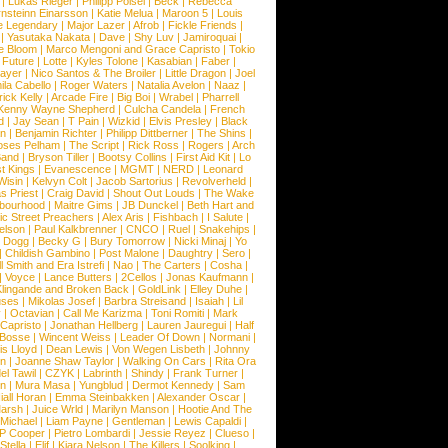
|
Lukas Rieger
|
Philipp Poisel
|
Beck
|
Rebecca
nsteinn Einarsson
|
Katie Melua
|
Maroon 5
|
Louis
e Legendary
|
Major Lazer
|
Afrob
|
Fickle Friends
|
|
Yasutaka Nakata
|
Dave
|
Shy Luv
|
Jamiroquai
|
e Bloom
|
Marco Mengoni and Grace Capristo
|
Tokio
|
Future
|
Lotte
|
Kyles Tolone
|
Kasabian
|
Faber
|
ayer
|
Nico Santos & The Broiler
|
Little Dragon
|
Joel
la Cabello
|
Roger Waters
|
Natalia Avelon
|
Naaz
|
rick Kelly
|
Arcade Fire
|
Big Boi
|
Wrabel
|
Pharrell
Kenny Wayne Shepherd
|
Culcha Candela
|
French
d
|
Jay Sean
|
T Pain
|
Wizkid
|
Elvis Presley
|
Black
n
|
Benjamin Richter
|
Philipp Dittberner
|
The Shins
|
ses Pelham
|
The Script
|
Rick Ross
|
Rogers
|
Arch
Band
|
Bryson Tiller
|
Bootsy Collins
|
First Aid Kit
|
Lo
t Kings
|
Evanescence
|
MGMT
|
NERD
|
Leonard
Wisin
|
Kelvyn Colt
|
Jacob Sartorius
|
Revolverheld
|
s Priest
|
Craig David
|
Shout Out Louds
|
The Wake
bourhood
|
Maitre Gims
|
JB Dunckel
|
Beth Hart and
c Street Preachers
|
Alex Aris
|
Fishbach
|
I Salute
|
Nelson
|
Paul Kalkbrenner
|
CNCO
|
Ruel
|
Snakehips
|
 Dogg
|
Becky G
|
Bury Tomorrow
|
Nicki Minaj
|
Yo
|
Childish Gambino
|
Post Malone
|
Daughtry
|
Sero
|
 Smith and Era Istrefi
|
Nao
|
The Carters
|
Cosha
|
|
Voyce
|
Lance Butters
|
2Cellos
|
Jonas Kaufmann
|
lingande and Broken Back
|
GoldLink
|
Elley Duhe
|
ses
|
Mikolas Josef
|
Barbra Streisand
|
Isaiah
|
Lil
y
|
Octavian
|
Call Me Karizma
|
Toni Romiti
|
Mark
Capristo
|
Jonathan Hellberg
|
Lauren Jauregui
|
Half
Bosse
|
Wincent Weiss
|
Leader Of Down
|
Normani
|
s Lloyd
|
Dean Lewis
|
Von Wegen Lisbeth
|
Johnny
wn
|
Joanne Shaw Taylor
|
Walking On Cars
|
Rita Ora
el Tawil
|
CZYK
|
Labrinth
|
Shindy
|
Frank Turner
|
en
|
Mura Masa
|
Yungblud
|
Dermot Kennedy
|
Sam
iall Horan
|
Emma Steinbakken
|
Alexander Oscar
|
Marsh
|
Juice Wrld
|
Marilyn Manson
|
Hootie And The
Michael
|
Liam Payne
|
Gentleman
|
Lewis Capaldi
|
P Cooper
|
Pietro Lombardi
|
Jessie Reyez
|
Clueso
|
Stella
|
Elif
|
Kiara Nelson
|
The Killers
|
Soolking
|