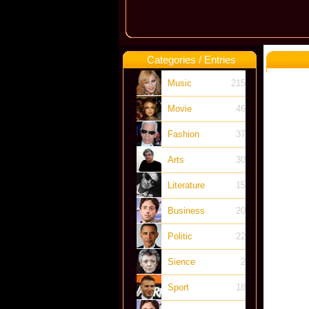
Categories / Entries
Music
215
Movie
46
Fashion
37
Arts
30
Literature
15
Business
20
Politic
22
Sience
2
Sport
18