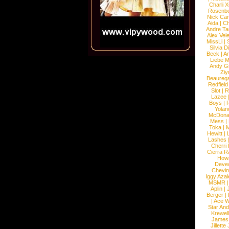
Charli 
Rosenb
Nick Car
Aida
|
Ch
Andre Ta
Alex Vel
MissLi
|
Silvia D
Beck
|
An
Liebe M
Andy G
Ziy
Beaureg
Redfield
Slot
|
R
Lazee
Boys
|
R
Yolan
McDona
Mess
|
Toka
|
M
Hewitt
|
L
Lashes
Cherri
Cierra R
How
Devec
Chevin
Iggy Azal
MSMR
Aplin
|
Berger
|
|
Ace W
Star An
Krewel
James
Jillett