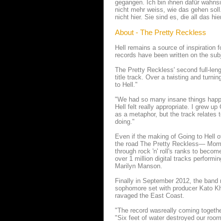
gegangen. Ich bin ihnen dafür wahns
nicht mehr weiss, wie das gehen soll
nicht hier. Sie sind es, die all das h
About - The Pretty Reckless
Hell remains a source of inspiration 
records have been written on the subj
The Pretty Reckless' second full-leng
title track. Over a twisting and tur
to Hell."
"We had so many insane things happen
Hell felt really appropriate. I grew u
as a metaphor, but the track relates t
doing."
Even if the making of Going to Hell o
the road The Pretty Reckless— Moms
through rock 'n' roll's ranks to beco
over 1 million digital tracks perform
Marilyn Manson.
Finally in September 2012, the band 
sophomore set with producer Kato K
ravaged the East Coast.
"The record wasreally coming together
"Six feet of water destroyed our room,