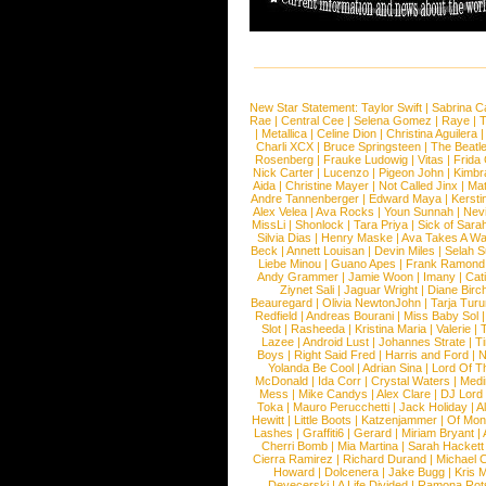
New Star Statement:
Taylor Swift
|
Sabrina C
Rae
|
Central Cee
|
Selena Gomez
|
Raye
|
T
|
Metallica
|
Celine Dion
|
Christina Aguilera
Charli XCX
|
Bruce Springsteen
|
The Beatl
Rosenberg
|
Frauke Ludowig
|
Vitas
|
Frida
Nick Carter
|
Lucenzo
|
Pigeon John
|
Kimbr
Aida
|
Christine Mayer
|
Not Called Jinx
|
Ma
Andre Tannenberger
|
Edward Maya
|
Kersti
Alex Velea
|
Ava Rocks
|
Youn Sunnah
|
Nev
MissLi
|
Shonlock
|
Tara Priya
|
Sick of Sara
Silvia Dias
|
Henry Maske
|
Ava Takes A Wa
Beck
|
Annett Louisan
|
Devin Miles
|
Selah 
Liebe Minou
|
Guano Apes
|
Frank Ramond
Andy Grammer
|
Jamie Woon
|
Imany
|
Cat
Ziynet Sali
|
Jaguar Wright
|
Diane Birc
Beauregard
|
Olivia NewtonJohn
|
Tarja Tur
Redfield
|
Andreas Bourani
|
Miss Baby Sol
Slot
|
Rasheeda
|
Kristina Maria
|
Valerie
|
Lazee
|
Android Lust
|
Johannes Strate
|
T
Boys
|
Right Said Fred
|
Harris and Ford
|
N
Yolanda Be Cool
|
Adrian Sina
|
Lord Of T
McDonald
|
Ida Corr
|
Crystal Waters
|
Medi
Mess
|
Mike Candys
|
Alex Clare
|
DJ Lord
Toka
|
Mauro Perucchetti
|
Jack Holiday
|
A
Hewitt
|
Little Boots
|
Katzenjammer
|
Of Mon
Lashes
|
Graffiti6
|
Gerard
|
Miriam Bryant
|
Cherri Bomb
|
Mia Martina
|
Sarah Hackett
Cierra Ramirez
|
Richard Durand
|
Michael C
Howard
|
Dolcenera
|
Jake Bugg
|
Kris 
Devecerski
|
A Life Divided
|
Ramona Rots