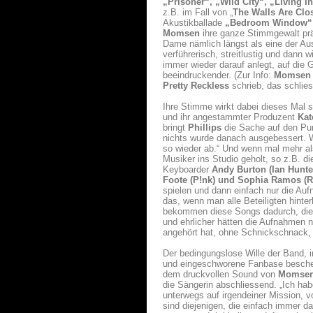
„Prisoner“, „Wild City“, „Living I
z.B. im Fall von „
The Walls Are Clo
Akustikballade
„Bedroom Window
Momsen
ihre ganze Stimmgewalt präs
Dame nämlich längst als eine der Au
verführerisch, streitlustig und dann 
immer wieder darauf anlegt, auf die 
beeindruckender. (Zur Info:
Momsen
Pretty Reckless
schrieb, das schlies
Ihre Stimme wirkt dabei dieses Mal 
und ihr angestammter Produzent
Kat
bringt
Phillips
die Sache auf den Pun
nichts wurde danach ausgebessert.
so wieder ab.“ Und wenn mal mehr al
Musiker ins Studio geholt, so z.B. di
Keyboarder
Andy Burton (Ian Hunte
Foote (P!nk) und Sophia Ramos (R
spielen und dann einfach nur die Auf
das, wenn man alle Beteiligten hinte
bekommen diese Songs dadurch, die j
und ehrlicher hätten die Aufnahmen n
angehört hat, ohne Schnickschnack,
Der bedingungslose Wille der Band, i
und eingeschworene Fanbase beschert
dem druckvollen Sound von
Momse
die Sängerin abschliessend. „Ich ha
unterwegs auf irgendeiner Mission, v
sind diejenigen, die einfach immer d