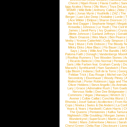
Chevin
|
Ntjam Rosie
|
Flavia Coelho
|
San
Iggy Azalea
|
Nena
|
Olly Murs
|
Toya DeLaz
MSMR
|
Wild Belle
|
Anthony Callea
|
Zibbz
Aplin
|
Jonas Myrin
|
Youthkills
|
ZAZ
|
The 
Berger
|
Last Like Deep
|
Kodaline
|
Lorde
|
|
Ace Wilder
|
Eklipse
|
Sharon Doorson
|
C
Star And Dagger
|
Stephanie Neigel
|
Megal
Krewella
|
Johnossi
|
Le Youth
|
The Civil 
James
|
Jarell Perry
|
Ivy Quainoo
|
Crysta
Jillette Johnson
|
Garland Jeffreys
|
Gerald
Black Onassis
|
Wes Mack
|
Ben Pearce
Veeby
|
Yvonne Catterfeld
|
Cody Simpson
|
Year
|
Muse
|
Fefe Dobson
|
The Bloody N
Mikky Ekko
|
Aloe Blacc
|
Flo Bauer
|
Like
Says
|
Jenix
|
Wille And The Bandits
|
MO
Paloma Faith
|
Oonagh
|
Vandenbergs Moon
|
Rooftop Runners
|
Two Wooden Stones
|
A
|
Ricardo Bielecki
|
Otto Normal
|
Pentatoni
Saris
|
Alle Farben feat. Graham Candy
|
Do
Marashi
|
Synthkartell
|
Ham Sandwich
|
Fio
Lilja Bloom
|
Indiana
|
Sofi de la Torre
|
Georg
Felidae Trick
|
Eau Rouge
|
Michel van Dy
Secondcity
|
Eisenhauer
|
Woody Pitney
|
A
Malinchak
|
Porter Robinson
|
Iggy and Th
Oliver Heldens
|
Steve Angello
|
As Animal
Lary
|
Grace
|
Adrenaline Rush
|
Tom Gaeb
Nervous Nellie
|
Dee Dee Bridgewater
|
Commons
|
Vegas
|
Maraaya
|
Wretch 32
Avener
|
Colbie Caillat
|
Conchita Wurst
|
Rhonda
|
Josef Salvat
|
Acollective
|
From Ki
Cops
|
Nneka
|
Swiss & Die Andern
|
La Conf
Years & Years
|
Hardwell
|
Calvin Harris
|
Ch
The Queens
|
Pentatones
|
Kafka Tamura
Nightwish
|
Ellie Goulding
|
Morgan James
Wunderkynd
|
SuperScum
|
Martin Luke 
Nottet
|
Mans Zelmerloew
|
Alesso
|
Sarah
Cheryl Green
|
Delta Rae
|
Disclosure
|
Lion