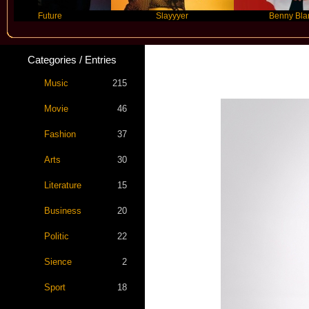
Future
Slayyyer
Benny Blanco
Categories / Entries
Music
215
Movie
46
Fashion
37
Arts
30
Literature
15
Business
20
Politic
22
Sience
2
Sport
18