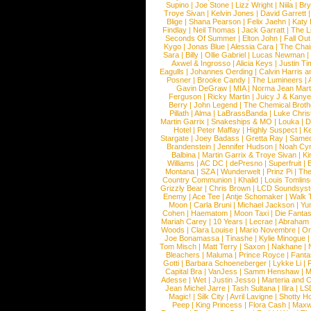
Supino
|
Joe Stone
|
Lizz Wright
|
Niila
|
Br
Troye Sivan
|
Kelvin Jones
|
David Garrett
Blige
|
Shana Pearson
|
Felix Jaehn
|
Katy 
Findlay
|
Neil Thomas
|
Jack Garratt
|
The L
Seconds Of Summer
|
Elton John
|
Fall Ou
Kygo
|
Jonas Blue
|
Alessia Cara
|
The Cha
Sara
|
Billy
|
Ollie Gabriel
|
Lucas Newman
Axwel & Ingrosso
|
Alicia Keys
|
Justin Ti
Eagulls
|
Johannes Oerding
|
Calvin Harris 
Posner
|
Brooke Candy
|
The Lumineers
|
Gavin DeGraw
|
MIA
|
Norma Jean Mart
Ferguson
|
Ricky Martin
|
Juicy J & Kany
Berry
|
John Legend
|
The Chemical Broth
Pillath
|
Alma
|
LaBrassBanda
|
Luke Chris
Martin Garrix
|
Snakeships & MO
|
Louka
|
D
Hotel
|
Peter Maffay
|
Highly Suspect
|
K
Stargate
|
Joey Badass
|
Gretta Ray
|
Samed
Brandenstein
|
Jennifer Hudson
|
Noah Cy
Balbina
|
Martin Garrix & Troye Sivan
|
Ki
Williams
|
AC DC
|
dePresno
|
Superfruit
|
Montana
|
SZA
|
Wunderwelt
|
Prinz Pi
|
The
Country Communion
|
Khalid
|
Louis Tomlin
Grizzly Bear
|
Chris Brown
|
LCD Soundsys
Enemy
|
Ace Tee
|
Antje Schomaker
|
Walk 
Moon
|
Carla Bruni
|
Michael Jackson
|
Yu
Cohen
|
Haematom
|
Moon Taxi
|
Die Fantas
Mariah Carey
|
10 Years
|
Lecrae
|
Abraham
Woods
|
Clara Louise
|
Mario Novembre
|
Or
Joe Bonamassa
|
Tinashe
|
Kylie Minogue
Tom Misch
|
Matt Terry
|
Saxon
|
Nakhane
|
Bleachers
|
Maluma
|
Prince Royce
|
Fanta
Gotti
|
Barbara Schoeneberger
|
Lykke Li
|
Capital Bra
|
VanJess
|
Samm Henshaw
|
M
Adesse
|
Wet
|
Justin Jesso
|
Marteria and 
Jean Michel Jarre
|
Tash Sultana
|
Ilira
|
LS
Magic!
|
Silk City
|
Avril Lavigne
|
Shotty H
Peep
|
King Princess
|
Flora Cash
|
Maxw