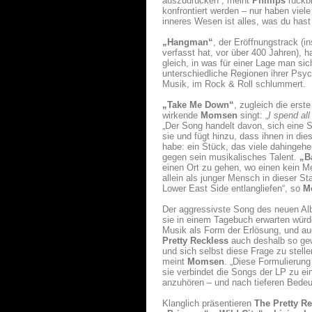
auszudrücken“, meint
Phillips
rückbl
konfrontiert werden – nur haben viele
inneres Wesen ist alles, was du hast
„Hangman“
, der Eröffnungstrack (i
verfasst hat, vor über 400 Jahren), 
gleich, in was für einer Lage man s
unterschiedliche Regionen ihrer Psych
Musik, im Rock & Roll schlummert.
„Take Me Down“
, zugleich die erst
wirkende
Momsen
singt: „
I spend all
„Der Song handelt davon, sich eine 
sie und fügt hinzu, dass ihnen in di
habe: ein Stück, das viele dahingehe
gegen sein musikalisches Talent.
„B
einen Ort zu gehen, wo einen kein 
allein als junger Mensch in dieser S
Lower East Side entlangliefen“, so
M
Der aggressivste Song des neuen A
sie in einem Tagebuch erwarten würde
Musik als Form der Erlösung, und a
Pretty Reckless
auch deshalb so gewä
und sich selbst diese Frage zu stell
meint
Momsen
. „Diese Formulierung
sie verbindet die Songs der LP zu ei
anzuhören – und nach tieferen Bedeut
Klanglich präsentieren
The Pretty R