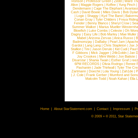
Ronson
|
Professor Green
|
Zedd
|
Ward T
Alive
|
Maggie Rogers
|
Koffee
|
Yung Pinch
Dendemann
|
Cage The Elephant
|
Avantas
Cash
|
David Bowie
|
Miles Davis
|
Bob Dyla
|
Logic
|
Shaggy
|
Kyd The Band
|
Bakerm
Conan Gray
|
Tyler Childers
|
Freya Ridin
Fender
|
Benny Blanco
|
Sheryl Crow
|
Sea
Summer Walker
|
Marius Mueller-Westernh
Blowfish
|
Luke Combs
|
Celeste
|
Oh Won
Dagny
|
Easy Life
|
Bob Marley
|
Mae Muller
Mabel
|
Arizona Zervas
|
Anica Russo
|
B
Badmomzjay
|
DaBaby
|
Pearl Jam
|
Apach
Gardot
|
Lang Lang
|
Chris Stapleton
|
Jax J
Stallion
|
Tini
|
Jason Derulo
|
Kid Cudi
|
Paul
F Gibbons
|
Mick Jagger
|
24kGoldn
|
Jan D
Joy Crookes
|
Mimi Webb
|
Jon Batiste
|
Disarstar
|
Shania Twain
|
Esther Graf
|
ree
6PM RECORDS
|
Olivia Rodrigo
|
Renee 
Pashanim
|
Jade Thirlwall
|
Tyler The Cre
Zartmann
|
Doechii
|
Lola Young
|
Zah1de
|
P
|
J. Cole
|
Frank Gerber
|
Mumford and Sons
Malcolm Todd
|
Noah Kahan
|
Ella 
Home
|
About StarStatement.com
|
Contact
|
Impressum
|
P
© 2009 + ® 2011, Star Statemen