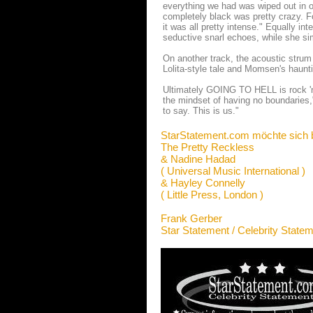
everything we had was wiped out in 
completely black was pretty crazy. Fo
it was all pretty intense." Equally 
seductive snarl echoes, while she si
On another track, the acoustic strum
Lolita-style tale and Momsen's haunti
Ultimately GOING TO HELL is rock 'n'
the mindset of having no boundaries
to say. This is us."
StarStatement.com möchte sich 
The Pretty Reckless
& Nadine Hadad
( Universal Music International )
& Hayley Connelly
( Little Press, London )
Frank Gerber
Star Statement / Celebrity State