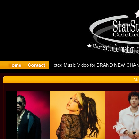
releases m
Ne