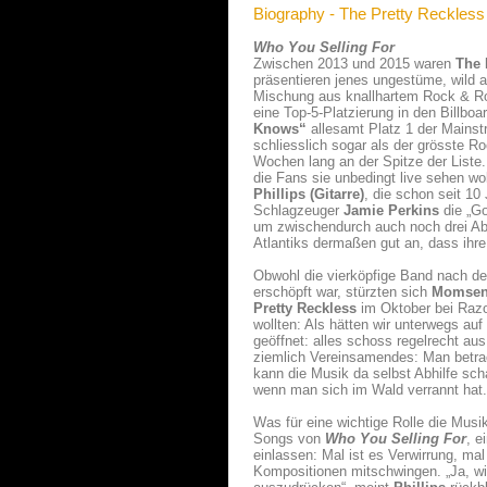
Biography - The Pretty Reckless
Who You Selling For
Zwischen 2013 und 2015 waren
The 
präsentieren jenes ungestüme, wild 
Mischung aus knallhartem Rock & Rol
eine Top-5-Platzierung in den Billbo
Knows“
allesamt Platz 1 der Mainst
schliesslich sogar als der grösste 
Wochen lang an der Spitze der Liste
die Fans sie unbedingt live sehen wo
Phillips (Gitarre)
, die schon seit 
Schlagzeuger
Jamie Perkins
die „Go
um zwischendurch auch noch drei Ab
Atlantiks dermaßen gut an, dass ihre
Obwohl die vierköpfige Band nach der
erschöpft war, stürzten sich
Momse
Pretty Reckless
im Oktober bei Razor
wollten: Als hätten wir unterwegs au
geöffnet: alles schoss regelrecht aus
ziemlich Vereinsamendes: Man betra
kann die Musik da selbst Abhilfe scha
wenn man sich im Wald verrannt hat. 
Was für eine wichtige Rolle die Musi
Songs von
Who You Selling For
, e
einlassen: Mal ist es Verwirrung, mal
Kompositionen mitschwingen. „Ja, wir