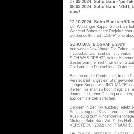
17.09.2024: $oho Bani - 'perfek
08.03.2024: $oho Bani - 'ZEI
now!
12.10.2024: Soho Bani veröffen
Der Weddinger Rapper Soho Bani hat
Während Sohos ältere Projekte eher
werden sollten, ist „ESUIF“ eine abs
SOHO BANI BIOGRAFIE 2024
!
Von wegen New Wave: Die Zeiten, in
Hauptstadt war, sind definitiv vor
SICH WAS DREHT“, seiner Hommage vo
diesen Sommer nicht nur einen Statu
Goldstatus in Deutschland, Österrei
Egal ob an der Chartspitze, in den P
Versteck ist längst ein Star geword
lastigen Banger wie „INZIDANCE“ od
fließen, bis man so hoch fliegt, bis
dann melodischer Gesang und eben, 
aus dem Herzen sprechen.
Geboren in Berlin-Kreuzberg, erlebt
Schlagzeug und Klavier vor allem ein
Ausbildung zum Kinderkrankenpflege
Mixtape „$oho Bani Vol. 1“ des Ho
VERSTECK“ (2022) und „TRäUM $OHO“ 