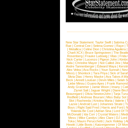
New Star Statement:
Taylor Swift
|
Sabrina C
Rae
|
Central Cee
|
Selena Gomez
|
Raye
|
T
|
Metallica
|
Celine Dion
|
Christina Aguilera
Charli XCX
|
Bruce Springsteen
|
The Beatl
Rosenberg
|
Frauke Ludowig
|
Vitas
|
Frida
Nick Carter
|
Lucenzo
|
Pigeon John
|
Kimbr
Aida
|
Christine Mayer
|
Not Called Jinx
|
Ma
Andre Tannenberger
|
Edward Maya
|
Kersti
Alex Velea
|
Ava Rocks
|
Youn Sunnah
|
Nev
MissLi
|
Shonlock
|
Tara Priya
|
Sick of Sara
Silvia Dias
|
Henry Maske
|
Ava Takes A Wa
Beck
|
Annett Louisan
|
Devin Miles
|
Selah 
Liebe Minou
|
Guano Apes
|
Frank Ramond
Andy Grammer
|
Jamie Woon
|
Imany
|
Cat
Ziynet Sali
|
Jaguar Wright
|
Diane Birc
Beauregard
|
Olivia NewtonJohn
|
Tarja Tur
Redfield
|
Andreas Bourani
|
Miss Baby Sol
Slot
|
Rasheeda
|
Kristina Maria
|
Valerie
|
Lazee
|
Android Lust
|
Johannes Strate
|
T
Boys
|
Right Said Fred
|
Harris and Ford
|
N
Yolanda Be Cool
|
Adrian Sina
|
Lord Of T
McDonald
|
Ida Corr
|
Crystal Waters
|
Medi
Mess
|
Mike Candys
|
Alex Clare
|
DJ Lord
Toka
|
Mauro Perucchetti
|
Jack Holiday
|
A
Hewitt
|
Little Boots
|
Katzenjammer
|
Of Mon