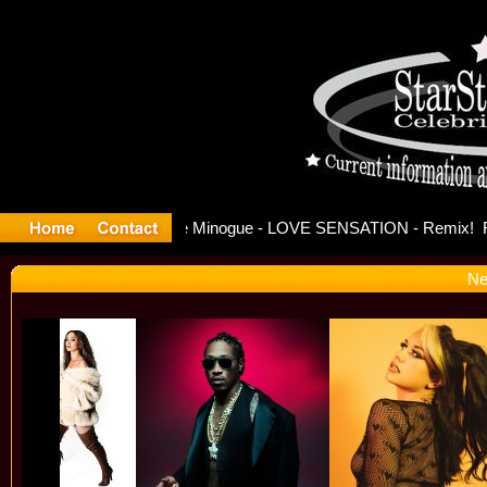
ase Offici
Ne