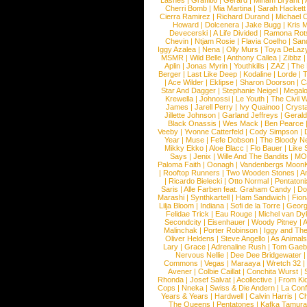
Lashes
|
Graffiti6
|
Gerard
|
Miriam Bryant
|
Cherri Bomb
|
Mia Martina
|
Sarah Hackett
Cierra Ramirez
|
Richard Durand
|
Michael C
Howard
|
Dolcenera
|
Jake Bugg
|
Kris 
Devecerski
|
A Life Divided
|
Ramona Rots
Chevin
|
Ntjam Rosie
|
Flavia Coelho
|
San
Iggy Azalea
|
Nena
|
Olly Murs
|
Toya DeLaz
MSMR
|
Wild Belle
|
Anthony Callea
|
Zibbz
Aplin
|
Jonas Myrin
|
Youthkills
|
ZAZ
|
The 
Berger
|
Last Like Deep
|
Kodaline
|
Lorde
|
|
Ace Wilder
|
Eklipse
|
Sharon Doorson
|
C
Star And Dagger
|
Stephanie Neigel
|
Megal
Krewella
|
Johnossi
|
Le Youth
|
The Civil 
James
|
Jarell Perry
|
Ivy Quainoo
|
Crysta
Jillette Johnson
|
Garland Jeffreys
|
Gerald
Black Onassis
|
Wes Mack
|
Ben Pearce
Veeby
|
Yvonne Catterfeld
|
Cody Simpson
|
Year
|
Muse
|
Fefe Dobson
|
The Bloody N
Mikky Ekko
|
Aloe Blacc
|
Flo Bauer
|
Like
Says
|
Jenix
|
Wille And The Bandits
|
MO
Paloma Faith
|
Oonagh
|
Vandenbergs Moon
|
Rooftop Runners
|
Two Wooden Stones
|
A
|
Ricardo Bielecki
|
Otto Normal
|
Pentatoni
Saris
|
Alle Farben feat. Graham Candy
|
Do
Marashi
|
Synthkartell
|
Ham Sandwich
|
Fio
Lilja Bloom
|
Indiana
|
Sofi de la Torre
|
Georg
Felidae Trick
|
Eau Rouge
|
Michel van Dy
Secondcity
|
Eisenhauer
|
Woody Pitney
|
A
Malinchak
|
Porter Robinson
|
Iggy and Th
Oliver Heldens
|
Steve Angello
|
As Animal
Lary
|
Grace
|
Adrenaline Rush
|
Tom Gaeb
Nervous Nellie
|
Dee Dee Bridgewater
|
Commons
|
Vegas
|
Maraaya
|
Wretch 32
Avener
|
Colbie Caillat
|
Conchita Wurst
|
Rhonda
|
Josef Salvat
|
Acollective
|
From Ki
Cops
|
Nneka
|
Swiss & Die Andern
|
La Conf
Years & Years
|
Hardwell
|
Calvin Harris
|
Ch
The Queens
|
Pentatones
|
Kafka Tamura