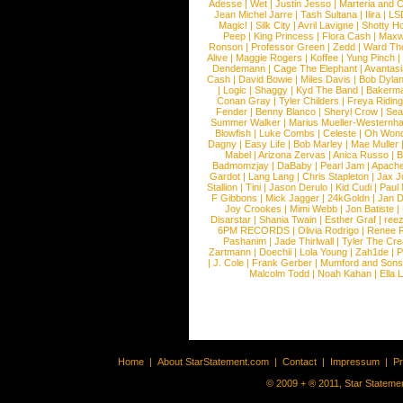
Adesse
|
Wet
|
Justin Jesso
|
Marteria and 
Jean Michel Jarre
|
Tash Sultana
|
Ilira
|
LS
Magic!
|
Silk City
|
Avril Lavigne
|
Shotty H
Peep
|
King Princess
|
Flora Cash
|
Maxw
Ronson
|
Professor Green
|
Zedd
|
Ward T
Alive
|
Maggie Rogers
|
Koffee
|
Yung Pinch
Dendemann
|
Cage The Elephant
|
Avantas
Cash
|
David Bowie
|
Miles Davis
|
Bob Dyla
|
Logic
|
Shaggy
|
Kyd The Band
|
Bakerm
Conan Gray
|
Tyler Childers
|
Freya Ridin
Fender
|
Benny Blanco
|
Sheryl Crow
|
Sea
Summer Walker
|
Marius Mueller-Westernh
Blowfish
|
Luke Combs
|
Celeste
|
Oh Won
Dagny
|
Easy Life
|
Bob Marley
|
Mae Muller
Mabel
|
Arizona Zervas
|
Anica Russo
|
B
Badmomzjay
|
DaBaby
|
Pearl Jam
|
Apach
Gardot
|
Lang Lang
|
Chris Stapleton
|
Jax J
Stallion
|
Tini
|
Jason Derulo
|
Kid Cudi
|
Paul
F Gibbons
|
Mick Jagger
|
24kGoldn
|
Jan D
Joy Crookes
|
Mimi Webb
|
Jon Batiste
|
Disarstar
|
Shania Twain
|
Esther Graf
|
ree
6PM RECORDS
|
Olivia Rodrigo
|
Renee 
Pashanim
|
Jade Thirlwall
|
Tyler The Cre
Zartmann
|
Doechii
|
Lola Young
|
Zah1de
|
P
|
J. Cole
|
Frank Gerber
|
Mumford and Sons
Malcolm Todd
|
Noah Kahan
|
Ella 
Home
|
About StarStatement.com
|
Contact
|
Impressum
|
P
© 2009 + ® 2011, Star Statemen