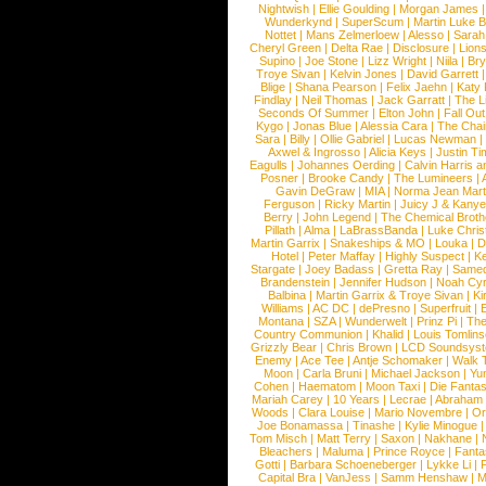
Nightwish
|
Ellie Goulding
|
Morgan James
Wunderkynd
|
SuperScum
|
Martin Luke 
Nottet
|
Mans Zelmerloew
|
Alesso
|
Sarah
Cheryl Green
|
Delta Rae
|
Disclosure
|
Lion
Supino
|
Joe Stone
|
Lizz Wright
|
Niila
|
Br
Troye Sivan
|
Kelvin Jones
|
David Garrett
Blige
|
Shana Pearson
|
Felix Jaehn
|
Katy 
Findlay
|
Neil Thomas
|
Jack Garratt
|
The L
Seconds Of Summer
|
Elton John
|
Fall Ou
Kygo
|
Jonas Blue
|
Alessia Cara
|
The Cha
Sara
|
Billy
|
Ollie Gabriel
|
Lucas Newman
Axwel & Ingrosso
|
Alicia Keys
|
Justin Ti
Eagulls
|
Johannes Oerding
|
Calvin Harris 
Posner
|
Brooke Candy
|
The Lumineers
|
Gavin DeGraw
|
MIA
|
Norma Jean Mart
Ferguson
|
Ricky Martin
|
Juicy J & Kany
Berry
|
John Legend
|
The Chemical Broth
Pillath
|
Alma
|
LaBrassBanda
|
Luke Chris
Martin Garrix
|
Snakeships & MO
|
Louka
|
D
Hotel
|
Peter Maffay
|
Highly Suspect
|
K
Stargate
|
Joey Badass
|
Gretta Ray
|
Samed
Brandenstein
|
Jennifer Hudson
|
Noah Cy
Balbina
|
Martin Garrix & Troye Sivan
|
Ki
Williams
|
AC DC
|
dePresno
|
Superfruit
|
Montana
|
SZA
|
Wunderwelt
|
Prinz Pi
|
The
Country Communion
|
Khalid
|
Louis Tomlin
Grizzly Bear
|
Chris Brown
|
LCD Soundsys
Enemy
|
Ace Tee
|
Antje Schomaker
|
Walk 
Moon
|
Carla Bruni
|
Michael Jackson
|
Yu
Cohen
|
Haematom
|
Moon Taxi
|
Die Fantas
Mariah Carey
|
10 Years
|
Lecrae
|
Abraham
Woods
|
Clara Louise
|
Mario Novembre
|
Or
Joe Bonamassa
|
Tinashe
|
Kylie Minogue
Tom Misch
|
Matt Terry
|
Saxon
|
Nakhane
|
Bleachers
|
Maluma
|
Prince Royce
|
Fanta
Gotti
|
Barbara Schoeneberger
|
Lykke Li
|
Capital Bra
|
VanJess
|
Samm Henshaw
|
M