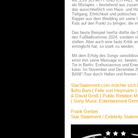
Mit „EIN SCHRITT UND ICH FALL“ legt
als Mixtapes – bestehend aus zusam
das ausschließlich von Haus- und Hof
Tiefgang, Ehrlichkeit und politisch
Rapper aus dem Wedding um seine Ver
Kids auf den Punkt zu bringen, die i
Das beste Beispiel hierfür dürfte 
den Fußballsommer 2024, sondern viel
stellen. Aber auch eine laute Kritik
ermöglicht hat, so stark zu werden.
Mit dem Erfolg des Songs sensibilis
ernst ihm seine Message ist, bewies
Tor in Berlin. Enthusiasmus und Ene
kann. Im November und Dezember 2
BANI“-Tour durch Hallen und Arenen 
StarStatement.com möchte sich 
$oho Bani ( Felix von Heymann )
& David Groß ( Public Relatio
( Sony Music Entertainment Ge
Frank Gerber
Star Statement / Celebrity State