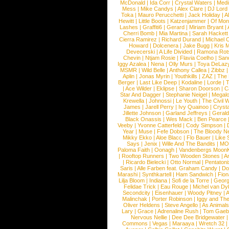
McDonald
|
Ida Corr
|
Crystal Waters
|
Medi
Mess
|
Mike Candys
|
Alex Clare
|
DJ Lord
Toka
|
Mauro Perucchetti
|
Jack Holiday
|
A
Hewitt
|
Little Boots
|
Katzenjammer
|
Of Mon
Lashes
|
Graffiti6
|
Gerard
|
Miriam Bryant
|
Cherri Bomb
|
Mia Martina
|
Sarah Hackett
Cierra Ramirez
|
Richard Durand
|
Michael C
Howard
|
Dolcenera
|
Jake Bugg
|
Kris 
Devecerski
|
A Life Divided
|
Ramona Rots
Chevin
|
Ntjam Rosie
|
Flavia Coelho
|
San
Iggy Azalea
|
Nena
|
Olly Murs
|
Toya DeLaz
MSMR
|
Wild Belle
|
Anthony Callea
|
Zibbz
Aplin
|
Jonas Myrin
|
Youthkills
|
ZAZ
|
The 
Berger
|
Last Like Deep
|
Kodaline
|
Lorde
|
|
Ace Wilder
|
Eklipse
|
Sharon Doorson
|
C
Star And Dagger
|
Stephanie Neigel
|
Megal
Krewella
|
Johnossi
|
Le Youth
|
The Civil 
James
|
Jarell Perry
|
Ivy Quainoo
|
Crysta
Jillette Johnson
|
Garland Jeffreys
|
Gerald
Black Onassis
|
Wes Mack
|
Ben Pearce
Veeby
|
Yvonne Catterfeld
|
Cody Simpson
|
Year
|
Muse
|
Fefe Dobson
|
The Bloody N
Mikky Ekko
|
Aloe Blacc
|
Flo Bauer
|
Like
Says
|
Jenix
|
Wille And The Bandits
|
MO
Paloma Faith
|
Oonagh
|
Vandenbergs Moon
|
Rooftop Runners
|
Two Wooden Stones
|
A
|
Ricardo Bielecki
|
Otto Normal
|
Pentatoni
Saris
|
Alle Farben feat. Graham Candy
|
Do
Marashi
|
Synthkartell
|
Ham Sandwich
|
Fio
Lilja Bloom
|
Indiana
|
Sofi de la Torre
|
Georg
Felidae Trick
|
Eau Rouge
|
Michel van Dy
Secondcity
|
Eisenhauer
|
Woody Pitney
|
A
Malinchak
|
Porter Robinson
|
Iggy and Th
Oliver Heldens
|
Steve Angello
|
As Animal
Lary
|
Grace
|
Adrenaline Rush
|
Tom Gaeb
Nervous Nellie
|
Dee Dee Bridgewater
|
Commons
|
Vegas
|
Maraaya
|
Wretch 32