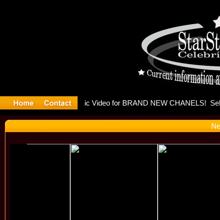
eleases mu
Ne