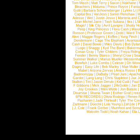
Tom Misch
|
Matt Terry
|
Saxon
|
Nakhane
|
Bleachers
|
Maluma
|
Prince Royce
|
Fanta
Gotti
|
Barbara Schoeneberger
|
Lykke Li
|
Capital Bra
|
VanJess
|
Samm Henshaw
|
M
Adesse
|
Wet
|
Justin Jesso
|
Marteria and 
Jean Michel Jarre
|
Tash Sultana
|
Ilira
|
LS
Magic!
|
Silk City
|
Avril Lavigne
|
Shotty H
Peep
|
King Princess
|
Flora Cash
|
Maxw
Ronson
|
Professor Green
|
Zedd
|
Ward T
Alive
|
Maggie Rogers
|
Koffee
|
Yung Pinch
Dendemann
|
Cage The Elephant
|
Avantas
Cash
|
David Bowie
|
Miles Davis
|
Bob Dyla
|
Logic
|
Shaggy
|
Kyd The Band
|
Bakerm
Conan Gray
|
Tyler Childers
|
Freya Ridin
Fender
|
Benny Blanco
|
Sheryl Crow
|
Sea
Summer Walker
|
Marius Mueller-Westernh
Blowfish
|
Luke Combs
|
Celeste
|
Oh Won
Dagny
|
Easy Life
|
Bob Marley
|
Mae Muller
Mabel
|
Arizona Zervas
|
Anica Russo
|
B
Badmomzjay
|
DaBaby
|
Pearl Jam
|
Apach
Gardot
|
Lang Lang
|
Chris Stapleton
|
Jax J
Stallion
|
Tini
|
Jason Derulo
|
Kid Cudi
|
Paul
F Gibbons
|
Mick Jagger
|
24kGoldn
|
Jan D
Joy Crookes
|
Mimi Webb
|
Jon Batiste
|
Disarstar
|
Shania Twain
|
Esther Graf
|
ree
6PM RECORDS
|
Olivia Rodrigo
|
Renee 
Pashanim
|
Jade Thirlwall
|
Tyler The Cre
Zartmann
|
Doechii
|
Lola Young
|
Zah1de
|
P
|
J. Cole
|
Frank Gerber
|
Mumford and Sons
Malcolm Todd
|
Noah Kahan
|
Ella 