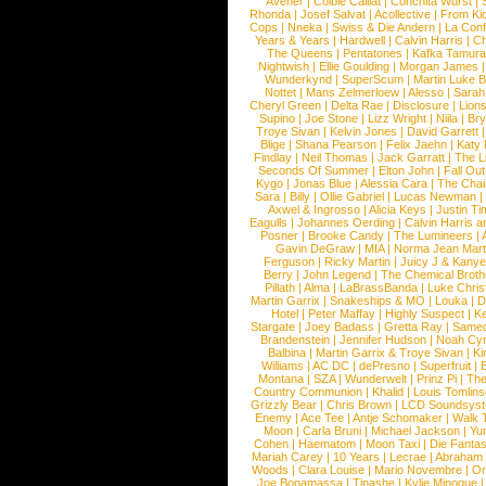
Avener
|
Colbie Caillat
|
Conchita Wurst
|
Rhonda
|
Josef Salvat
|
Acollective
|
From Ki
Cops
|
Nneka
|
Swiss & Die Andern
|
La Conf
Years & Years
|
Hardwell
|
Calvin Harris
|
Ch
The Queens
|
Pentatones
|
Kafka Tamura
Nightwish
|
Ellie Goulding
|
Morgan James
Wunderkynd
|
SuperScum
|
Martin Luke 
Nottet
|
Mans Zelmerloew
|
Alesso
|
Sarah
Cheryl Green
|
Delta Rae
|
Disclosure
|
Lion
Supino
|
Joe Stone
|
Lizz Wright
|
Niila
|
Br
Troye Sivan
|
Kelvin Jones
|
David Garrett
Blige
|
Shana Pearson
|
Felix Jaehn
|
Katy 
Findlay
|
Neil Thomas
|
Jack Garratt
|
The L
Seconds Of Summer
|
Elton John
|
Fall Ou
Kygo
|
Jonas Blue
|
Alessia Cara
|
The Cha
Sara
|
Billy
|
Ollie Gabriel
|
Lucas Newman
Axwel & Ingrosso
|
Alicia Keys
|
Justin Ti
Eagulls
|
Johannes Oerding
|
Calvin Harris 
Posner
|
Brooke Candy
|
The Lumineers
|
Gavin DeGraw
|
MIA
|
Norma Jean Mart
Ferguson
|
Ricky Martin
|
Juicy J & Kany
Berry
|
John Legend
|
The Chemical Broth
Pillath
|
Alma
|
LaBrassBanda
|
Luke Chris
Martin Garrix
|
Snakeships & MO
|
Louka
|
D
Hotel
|
Peter Maffay
|
Highly Suspect
|
K
Stargate
|
Joey Badass
|
Gretta Ray
|
Samed
Brandenstein
|
Jennifer Hudson
|
Noah Cy
Balbina
|
Martin Garrix & Troye Sivan
|
Ki
Williams
|
AC DC
|
dePresno
|
Superfruit
|
Montana
|
SZA
|
Wunderwelt
|
Prinz Pi
|
The
Country Communion
|
Khalid
|
Louis Tomlin
Grizzly Bear
|
Chris Brown
|
LCD Soundsys
Enemy
|
Ace Tee
|
Antje Schomaker
|
Walk 
Moon
|
Carla Bruni
|
Michael Jackson
|
Yu
Cohen
|
Haematom
|
Moon Taxi
|
Die Fantas
Mariah Carey
|
10 Years
|
Lecrae
|
Abraham
Woods
|
Clara Louise
|
Mario Novembre
|
Or
Joe Bonamassa
|
Tinashe
|
Kylie Minogue