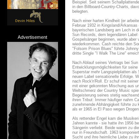
Beispiel. Seit seinem Schallplatten
in den Billboard-Country-Charts, da
belegten.
Nach einer harten Kindheit (er arbei
Februar 1932 in Kingsland/Arkansas g
bayerischen Landsberg am Lech in de
Sun Records, dem legendären Label de
Advertisement
Gospelsänger beginnen, wurde aber v
wiederkommen. Cash reichte den Song
"Folsom Prison Blues" führte Johnny 
dritte Single "I Walk The Line" erreich
Nach Ablauf seines Vertrags bei Sun
Entwicklungsmöglichkeiten für seine 
Superstar mehr Langspielplatten al
neuen Label sensationelle Erfolge. 
nach Rock'n'Roll. Er schuf mit sein
mit einer gekonnten Mischung aus un
Weltschmerz der Country Music spiel
Begeisterung seines stetig wachsende
ihren Tribut: Immer häufiger nahm 
zunehmende Abhängigkeit führte zu k
als er 1965 in El Paso wegen Drogen
Als rettender Engel kam die Musikeri
Jahren kannte - sie hatte ihn 1956 b
Sängerin verliebt. Beide waren zu di
nur in Freundschaft. 1963 komponiert
Sucht und ihre heimliche Liebe zu ih