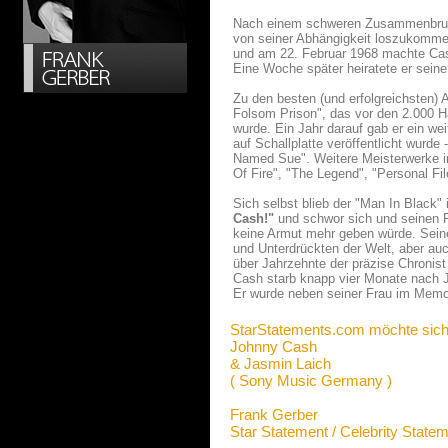
Nach einem schweren Zusammenbruch 
von seiner Abhängigkeit loszukomme
und am 22. Februar 1968 machte Cash
Eine Woche später heiratete er seine 
Zu den besten (und erfolgreichsten)
Folsom Prison", das vor den 2.000 H
wurde. Ein Jahr darauf gab er ein we
auf Schallplatte veröffentlicht wurd
Named Sue". Weitere Meisterwerke i
Of Fire", "The Legend", "Personal Fi
Sich selbst blieb der "Man In Black"
Cash!"
und schwor sich und seinen F
keine Armut mehr geben würde. Sein
und Unterdrückten der Welt, aber au
über Jahrzehnte der präzise Chronis
Cash starb knapp vier Monate nach J
Er wurde neben seiner Frau im Memo
StarStatements.com möchte sich
Johnny Cash
& Jasmin Laich
( Sony Music Germany )
Frank Gerber
Star Statement / Celebrity State