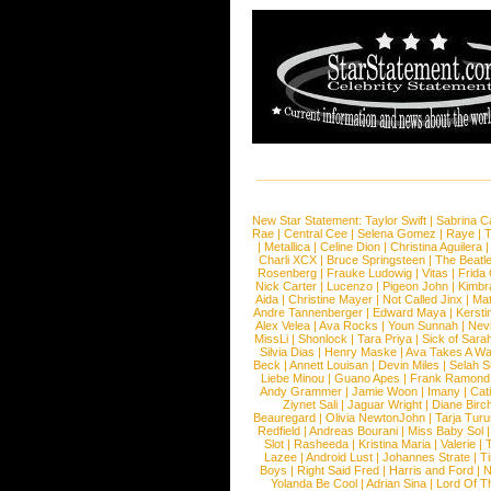
New Star Statement:
Taylor Swift
|
Sabrina C
Rae
|
Central Cee
|
Selena Gomez
|
Raye
|
T
|
Metallica
|
Celine Dion
|
Christina Aguilera
Charli XCX
|
Bruce Springsteen
|
The Beatl
Rosenberg
|
Frauke Ludowig
|
Vitas
|
Frida
Nick Carter
|
Lucenzo
|
Pigeon John
|
Kimbr
Aida
|
Christine Mayer
|
Not Called Jinx
|
Ma
Andre Tannenberger
|
Edward Maya
|
Kersti
Alex Velea
|
Ava Rocks
|
Youn Sunnah
|
Nev
MissLi
|
Shonlock
|
Tara Priya
|
Sick of Sara
Silvia Dias
|
Henry Maske
|
Ava Takes A Wa
Beck
|
Annett Louisan
|
Devin Miles
|
Selah 
Liebe Minou
|
Guano Apes
|
Frank Ramond
Andy Grammer
|
Jamie Woon
|
Imany
|
Cat
Ziynet Sali
|
Jaguar Wright
|
Diane Birc
Beauregard
|
Olivia NewtonJohn
|
Tarja Tur
Redfield
|
Andreas Bourani
|
Miss Baby Sol
Slot
|
Rasheeda
|
Kristina Maria
|
Valerie
|
Lazee
|
Android Lust
|
Johannes Strate
|
T
Boys
|
Right Said Fred
|
Harris and Ford
|
N
Yolanda Be Cool
|
Adrian Sina
|
Lord Of T