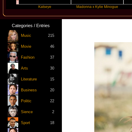
Katseye
Madonna x Kylie Minogue
Travi
Categories / Entries
Music
215
Movie
46
Fashion
37
Arts
30
Literature
15
Business
20
Politic
22
Sience
2
Sport
18