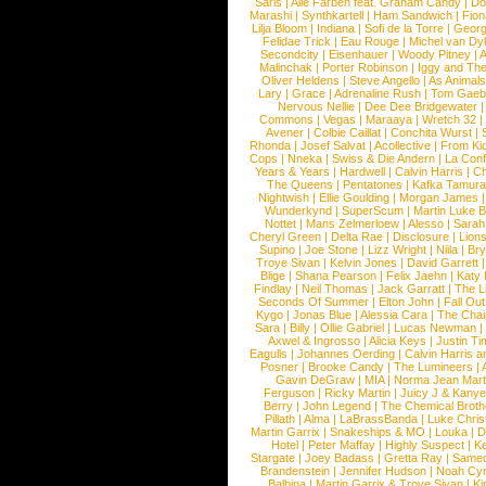
Saris
|
Alle Farben feat. Graham Candy
|
Do
Marashi
|
Synthkartell
|
Ham Sandwich
|
Fio
Lilja Bloom
|
Indiana
|
Sofi de la Torre
|
Georg
Felidae Trick
|
Eau Rouge
|
Michel van Dy
Secondcity
|
Eisenhauer
|
Woody Pitney
|
A
Malinchak
|
Porter Robinson
|
Iggy and Th
Oliver Heldens
|
Steve Angello
|
As Animal
Lary
|
Grace
|
Adrenaline Rush
|
Tom Gaeb
Nervous Nellie
|
Dee Dee Bridgewater
|
Commons
|
Vegas
|
Maraaya
|
Wretch 32
Avener
|
Colbie Caillat
|
Conchita Wurst
|
Rhonda
|
Josef Salvat
|
Acollective
|
From Ki
Cops
|
Nneka
|
Swiss & Die Andern
|
La Conf
Years & Years
|
Hardwell
|
Calvin Harris
|
Ch
The Queens
|
Pentatones
|
Kafka Tamura
Nightwish
|
Ellie Goulding
|
Morgan James
Wunderkynd
|
SuperScum
|
Martin Luke 
Nottet
|
Mans Zelmerloew
|
Alesso
|
Sarah
Cheryl Green
|
Delta Rae
|
Disclosure
|
Lion
Supino
|
Joe Stone
|
Lizz Wright
|
Niila
|
Br
Troye Sivan
|
Kelvin Jones
|
David Garrett
Blige
|
Shana Pearson
|
Felix Jaehn
|
Katy 
Findlay
|
Neil Thomas
|
Jack Garratt
|
The L
Seconds Of Summer
|
Elton John
|
Fall Ou
Kygo
|
Jonas Blue
|
Alessia Cara
|
The Cha
Sara
|
Billy
|
Ollie Gabriel
|
Lucas Newman
Axwel & Ingrosso
|
Alicia Keys
|
Justin Ti
Eagulls
|
Johannes Oerding
|
Calvin Harris 
Posner
|
Brooke Candy
|
The Lumineers
|
Gavin DeGraw
|
MIA
|
Norma Jean Mart
Ferguson
|
Ricky Martin
|
Juicy J & Kany
Berry
|
John Legend
|
The Chemical Broth
Pillath
|
Alma
|
LaBrassBanda
|
Luke Chris
Martin Garrix
|
Snakeships & MO
|
Louka
|
D
Hotel
|
Peter Maffay
|
Highly Suspect
|
K
Stargate
|
Joey Badass
|
Gretta Ray
|
Samed
Brandenstein
|
Jennifer Hudson
|
Noah Cy
Balbina
|
Martin Garrix & Troye Sivan
|
Ki