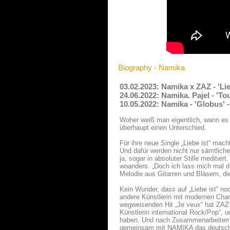
Biography - Namika
03.02.2023: Namika x ZAZ - 'Li
24.06.2022: Namika. Pajel - 'T
10.05.2022: Namika - 'Globus' 
Woher weiß man eigentlich, wann es 
überhaupt einen Unterschied.
Für ihre neue Single „Liebe ist“ ma
Und dafür werden nicht nur sämtliche
ja, sogar in absoluter Stille meditier
woanders. „Doch ich lass mich mal d
Melodie aus Gitarren und Bläsern, die
Kein Wunder, dass auf „Liebe ist“ no
andere Künstlerin mit modernen Chan
wegweisenden Hit „Je veux“ hat ZAZ 
Künstlerin international Rock/Pop“, u
haben. Und nach Zusammenarbeiten m
gemeinsam mit NAMIKA das deutsch-f