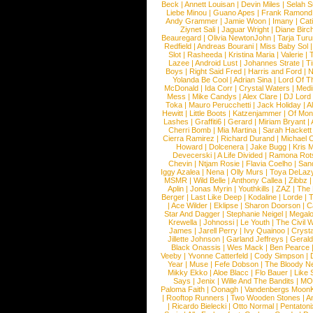
Beck
|
Annett Louisan
|
Devin Miles
|
Selah 
Liebe Minou
|
Guano Apes
|
Frank Ramond
Andy Grammer
|
Jamie Woon
|
Imany
|
Cat
Ziynet Sali
|
Jaguar Wright
|
Diane Birc
Beauregard
|
Olivia NewtonJohn
|
Tarja Tur
Redfield
|
Andreas Bourani
|
Miss Baby Sol
Slot
|
Rasheeda
|
Kristina Maria
|
Valerie
|
Lazee
|
Android Lust
|
Johannes Strate
|
T
Boys
|
Right Said Fred
|
Harris and Ford
|
N
Yolanda Be Cool
|
Adrian Sina
|
Lord Of T
McDonald
|
Ida Corr
|
Crystal Waters
|
Medi
Mess
|
Mike Candys
|
Alex Clare
|
DJ Lord
Toka
|
Mauro Perucchetti
|
Jack Holiday
|
A
Hewitt
|
Little Boots
|
Katzenjammer
|
Of Mon
Lashes
|
Graffiti6
|
Gerard
|
Miriam Bryant
|
Cherri Bomb
|
Mia Martina
|
Sarah Hackett
Cierra Ramirez
|
Richard Durand
|
Michael C
Howard
|
Dolcenera
|
Jake Bugg
|
Kris 
Devecerski
|
A Life Divided
|
Ramona Rots
Chevin
|
Ntjam Rosie
|
Flavia Coelho
|
San
Iggy Azalea
|
Nena
|
Olly Murs
|
Toya DeLaz
MSMR
|
Wild Belle
|
Anthony Callea
|
Zibbz
Aplin
|
Jonas Myrin
|
Youthkills
|
ZAZ
|
The 
Berger
|
Last Like Deep
|
Kodaline
|
Lorde
|
|
Ace Wilder
|
Eklipse
|
Sharon Doorson
|
C
Star And Dagger
|
Stephanie Neigel
|
Megal
Krewella
|
Johnossi
|
Le Youth
|
The Civil 
James
|
Jarell Perry
|
Ivy Quainoo
|
Crysta
Jillette Johnson
|
Garland Jeffreys
|
Gerald
Black Onassis
|
Wes Mack
|
Ben Pearce
Veeby
|
Yvonne Catterfeld
|
Cody Simpson
|
Year
|
Muse
|
Fefe Dobson
|
The Bloody N
Mikky Ekko
|
Aloe Blacc
|
Flo Bauer
|
Like
Says
|
Jenix
|
Wille And The Bandits
|
MO
Paloma Faith
|
Oonagh
|
Vandenbergs Moon
|
Rooftop Runners
|
Two Wooden Stones
|
A
|
Ricardo Bielecki
|
Otto Normal
|
Pentatoni