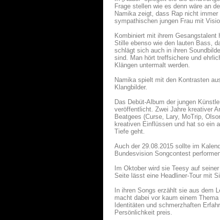
Frage stellen wie es denn wäre an de
Namika zeigt, dass Rap nicht immer 
sympathischen jungen Frau mit Visi
Kombiniert mit ihrem Gesangstalent h
Stille ebenso wie den lauten Bass, d
schlägt sich auch in ihren Soundbild
sind. Man hört treffsichere und ehrl
Klängen untermalt werden.
Namika spielt mit den Kontrasten a
Klangbilder.
Das Debüt-Album der jungen Künstle
veröffentlicht. Zwei Jahre kreative
Beatgees (Curse, Lary, MoTrip, Olso
kreativen Einflüssen und hat so ein a
Tiefe geht.
Auch der 29.08.2015 sollte im Kale
Bundesvision Songcontest performen
Im Oktober wird sie Teesy auf seiner
Seite lässt eine Headliner-Tour mit S
In ihren Songs erzählt sie aus dem 
macht dabei vor kaum einem Thema H
Identitäten und schmerzhaften Erfah
Persönlichkeit preis.