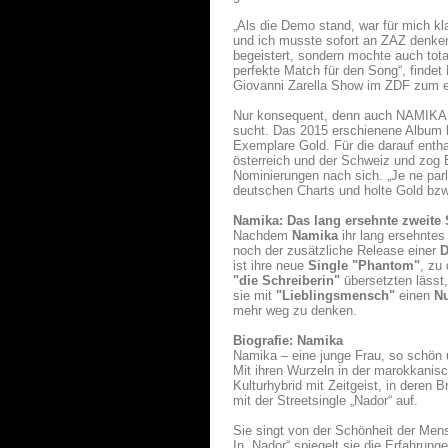
„Als die Demo stand, war für mich k
und ich musste sofort an ZAZ denken.
begeistert, sondern mochte auch tot
perfekte Match für den Song“, finde
Giovanni Zarella Show im ZDF zum er
Nur konsequent, denn auch NAMIKA se
sucht. Das 2015 erschienene Album hi
Exemplare Gold. Für die darauf enth
österreich und der Schweiz und zo
Nominierungen nach sich. „Je ne parl
deutschen Charts und holte Gold bzw. 
Namika: Das lang ersehnte zweite
Nachdem
Namika
ihr lang ersehnte
noch der zusätzliche Release einer
D
ist ihre neue
Single "Phantom"
, zu
"die Schreiberin"
übersetzten lässt
sie mit
"Lieblingsmensch"
einen
Nu
mehr weg zu denken.
Biografie: Namika
Namika – eine junge Frau, so schön u
Mit ihren Wurzeln in der marokkanis
Kulturhybrid mit Zeitgeist, in deren 
mit der Streetsingle „Nador“ auf.
Sie singt von der Schönheit der Men
In „Nador“ spiegelt sie die Erfahrun