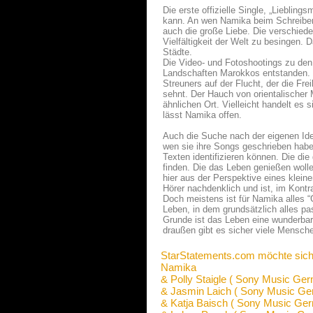
Die erste offizielle Single, „Liebli
kann. An wen Namika beim Schreiben d
auch die große Liebe. Die verschie
Vielfältigkeit der Welt zu besingen.
Städte.
Die Video- und Fotoshootings zu de
Landschaften Marokkos entstanden. 
Streuners auf der Flucht, der die F
sehnt. Der Hauch von orientalischer 
ähnlichen Ort. Vielleicht handelt es
lässt Namika offen.
Auch die Suche nach der eigenen Ide
wen sie ihre Songs geschrieben habe
Texten identifizieren können. Die die
finden. Die das Leben genießen wolle
hier aus der Perspektive eines klein
Hörer nachdenklich und ist, im Kontr
Doch meistens ist für Namika alles “
Leben, in dem grundsätzlich alles pa
Grunde ist das Leben eine wunderbare
draußen gibt es sicher viele Mensche
StarStatements.com möchte sich
Namika
& Polly Staigle ( Sony Music Ge
& Jasmin Laich ( Sony Music Ge
& Katja Baisch ( Sony Music Ge