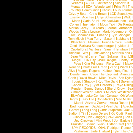
Williams
|
AC DC
|
dePresno
|
Superfruit
|
Montana
|
SZA
|
Wunderwelt
|
Prinz Pi
|
The
Country Communion
|
Khalid
|
Louis Tomlin
Grizzly Bear
|
Chris Brown
|
LCD Soundsys
Enemy
|
Ace Tee
|
Antje Schomaker
|
Walk 
Moon
|
Carla Bruni
|
Michael Jackson
|
Yu
Cohen
|
Haematom
|
Moon Taxi
|
Die Fantas
Mariah Carey
|
10 Years
|
Lecrae
|
Abraham
Woods
|
Clara Louise
|
Mario Novembre
|
Or
Joe Bonamassa
|
Tinashe
|
Kylie Minogue
Tom Misch
|
Matt Terry
|
Saxon
|
Nakhane
|
Bleachers
|
Maluma
|
Prince Royce
|
Fanta
Gotti
|
Barbara Schoeneberger
|
Lykke Li
|
Capital Bra
|
VanJess
|
Samm Henshaw
|
M
Adesse
|
Wet
|
Justin Jesso
|
Marteria and 
Jean Michel Jarre
|
Tash Sultana
|
Ilira
|
LS
Magic!
|
Silk City
|
Avril Lavigne
|
Shotty H
Peep
|
King Princess
|
Flora Cash
|
Maxw
Ronson
|
Professor Green
|
Zedd
|
Ward T
Alive
|
Maggie Rogers
|
Koffee
|
Yung Pinch
Dendemann
|
Cage The Elephant
|
Avantas
Cash
|
David Bowie
|
Miles Davis
|
Bob Dyla
|
Logic
|
Shaggy
|
Kyd The Band
|
Bakerm
Conan Gray
|
Tyler Childers
|
Freya Ridin
Fender
|
Benny Blanco
|
Sheryl Crow
|
Sea
Summer Walker
|
Marius Mueller-Westernh
Blowfish
|
Luke Combs
|
Celeste
|
Oh Won
Dagny
|
Easy Life
|
Bob Marley
|
Mae Muller
Mabel
|
Arizona Zervas
|
Anica Russo
|
B
Badmomzjay
|
DaBaby
|
Pearl Jam
|
Apach
Gardot
|
Lang Lang
|
Chris Stapleton
|
Jax J
Stallion
|
Tini
|
Jason Derulo
|
Kid Cudi
|
Paul
F Gibbons
|
Mick Jagger
|
24kGoldn
|
Jan D
Joy Crookes
|
Mimi Webb
|
Jon Batiste
|
Disarstar
|
Shania Twain
|
Esther Graf
|
ree
6PM RECORDS
|
Olivia Rodrigo
|
Renee 
Pashanim
|
Jade Thirlwall
|
Tyler The Cre