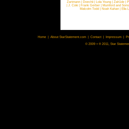
Zartmann
|
Doechii
|
Lola Young
|
Zah1de
|
P
|
J. Cole
|
Frank Gerber
|
Mumford and Sons
Malcolm Todd
|
Noah Kahan
|
Ella 
Home
|
About StarStatement.com
|
Contact
|
Impressum
|
P
© 2009 + ® 2011, Star Statemen