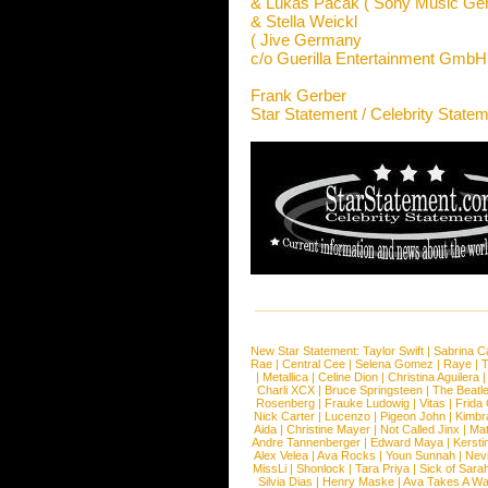
& Lukas Pacak ( Sony Music Ge
& Stella Weickl
( Jive Germany
c/o Guerilla Entertainment GmbH
Frank Gerber
Star Statement / Celebrity State
New Star Statement:
Taylor Swift
|
Sabrina C
Rae
|
Central Cee
|
Selena Gomez
|
Raye
|
T
|
Metallica
|
Celine Dion
|
Christina Aguilera
Charli XCX
|
Bruce Springsteen
|
The Beatl
Rosenberg
|
Frauke Ludowig
|
Vitas
|
Frida
Nick Carter
|
Lucenzo
|
Pigeon John
|
Kimbr
Aida
|
Christine Mayer
|
Not Called Jinx
|
Ma
Andre Tannenberger
|
Edward Maya
|
Kersti
Alex Velea
|
Ava Rocks
|
Youn Sunnah
|
Nev
MissLi
|
Shonlock
|
Tara Priya
|
Sick of Sara
Silvia Dias
|
Henry Maske
|
Ava Takes A Wa